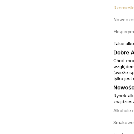
Rzemieśln
Nowoczes
Eksperym
Takie alko
Dobre A
Choć mowa
względem 
świeże sp
tylko jest
Nowości
Rynek alk
znajdziesz
Alkohole 
Smakowe 