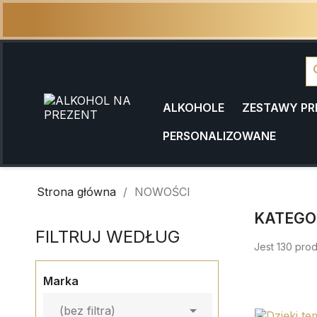
se
ALKOHOLE
ZESTAWY P
PERSONALIZOWANE
Strona główna
NOWOŚCI
KATEGO
FILTRUJ WEDŁUG
Jest 130 pro
Marka

(bez filtra)