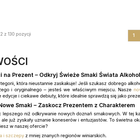
2 z 130 pozycji
1
OŚCI
 na Prezent – Odkryj Świeże Smaki Świata Alkohol
tegorii, która nieustannie zaskakuje! Jeśli szukasz dobrego alkoh
żego i oryginalnego – jesteś we właściwym miejscu. Nasze
no
e edycje i ciekawe debiuty, które idealnie sprawdzą się jako pre
Nowe Smaki – Zaskocz Prezentem z Charakterem
c lepszego niż odkrywanie nowych doznań smakowych. W tej kate
 ale już zyskały uznanie koneserów i entuzjastów. To świetna okaz
iesz w naszej ofercie?
 i szczepy
z mniej znanych regionów winiarskich.