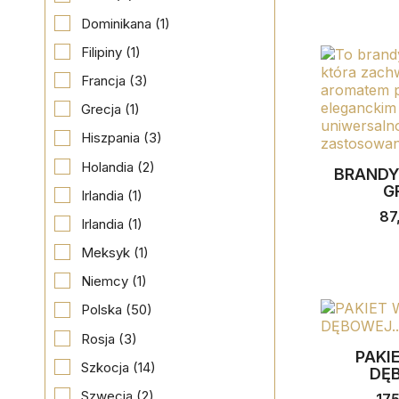
Dominikana
(1)
Filipiny
(1)
Francja
(3)
Grecja
(1)
Hiszpania
(3)
Holandia
(2)
BRANDY
G
Irlandia
(1)
87
Irlandia
(1)
Meksyk
(1)
Niemcy
(1)
Polska
(50)
Rosja
(3)
PAKI
Szkocja
(14)
DĘB
Szwecja
(2)