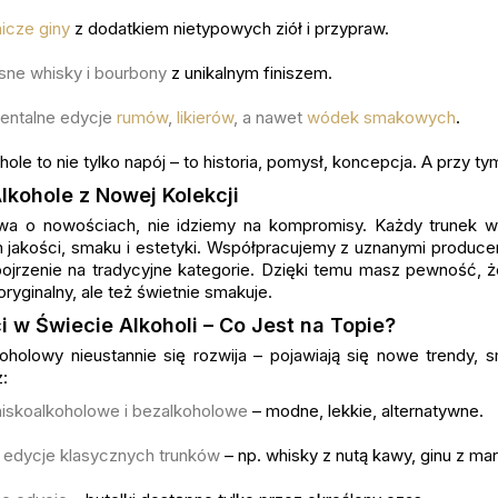
icze giny
z dodatkiem nietypowych ziół i przypraw.
ne whisky i bourbony
z unikalnym finiszem.
entalne edycje
rumów
,
likierów
, a nawet
wódek smakowych
.
hole to nie tylko napój – to historia, pomysł, koncepcja. A przy t
lkohole z Nowej Kolekcji
 o nowościach, nie idziemy na kompromisy. Każdy trunek w t
jakości, smaku i estetyki. Współpracujemy z uznanymi produce
ojrzenie na tradycyjne kategorie. Dzięki temu masz pewność, ż
 oryginalny, ale też świetnie smakuje.
 w Świecie Alkoholi – Co Jest na Topie?
oholowy nieustannie się rozwija – pojawiają się nowe trendy, s
:
niskoalkoholowe i bezalkoholowe
– modne, lekkie, alternatywne.
edycje klasycznych trunków
– np. whisky z nutą kawy, ginu z mar