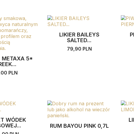
LIKIER BAILEYS
P
SALTED...
79,90 PLN
 METAXA 5*
REEK...
,00 PLN
ET WÓDEK
L
OWEJ...
RUM BAYOU PINK 0,7L