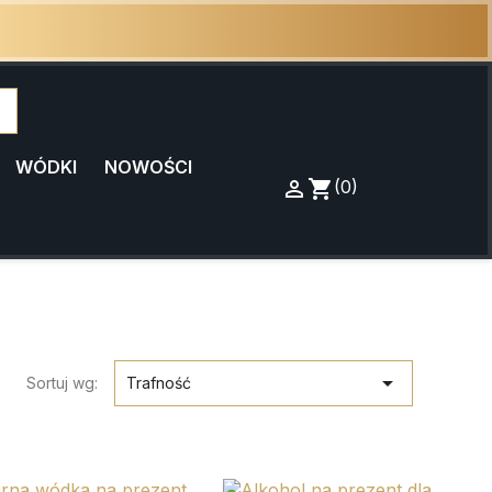
WÓDKI
NOWOŚCI

Zaloguj
shopping_cart
Koszyk
(0)
się

Sortuj wg:
Trafność