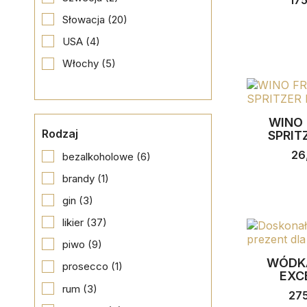
17
Słowacja
(20)
USA
(4)
Włochy
(5)
WINO
Rodzaj
SPRITZ
26
bezalkoholowe
(6)
brandy
(1)
gin
(3)
likier
(37)
piwo
(9)
WÓDK
prosecco
(1)
EXCE
rum
(3)
27