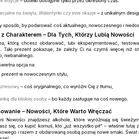
e edycje
– butelki dostępne tylko przez określony czas.
ecjalne na święta, Walentynki czy inne okazje
– z unikalnym desi
y sposób, by podarować coś aktualnego, nowoczesnego i niedo
 z Charakterem – Dla Tych, Którzy Lubią Nowości
oba, którą chcesz obdarować, lubi eksperymentować, testowa
ę. Taki prezent pokazuje, że zależy Ci na czymś więcej niż
o, niebanalnego.
świetna opcja na:
 prezent w nowoczesnym stylu,
iznesowy
– coś oryginalnego, co wyróżni Cię z tłumu,
nkę dla bliskiej osoby
– bo każdy zasługuje na coś nowego.
owanie – Nowości, Które Warto Wręczać
ii Nowości znajdziesz alkohole, które wyróżniają się świeży
asz się, co kupić komuś, kto „już wszystko pił” – właśnie tutaj
kowego i razem z obdarowaną osobą poznaj nowe smaki. Świat alk
sze!