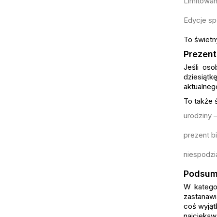
Limitowan
Edycje sp
To świetn
Prezent
Jeśli os
dziesiątk
aktualneg
To także 
urodziny
–
prezent b
niespodzia
Podsum
W kategor
zastanawi
coś wyjąt
najciekaw