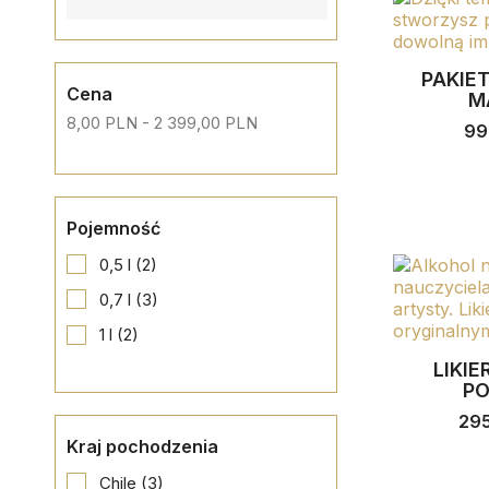
PAKIE
Cena
M
8,00 PLN - 2 399,00 PLN
99
Pojemność
0,5 l
(2)
0,7 l
(3)
1 l
(2)
LIKI
PO
29
Kraj pochodzenia
Chile
(3)