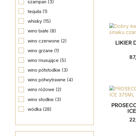
szampan
(3)
tequila
(1)
whisky
(15)
wino białe
(8)
wino czerwone
(2)
LIKIER 
wino grzane
(1)
87
wino musujące
(5)
wino półsłodkie
(3)
wino półwytrawne
(4)
wino różowe
(2)
wino słodkie
(3)
PROSEC
wódka
(28)
IC
22