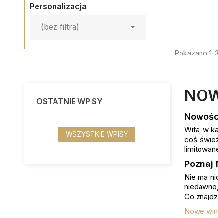
Personalizacja

(bez filtra)
Pokazano 1-3
NOW
OSTATNIE WPISY
Nowości
Witaj w ka
WSZYSTKIE WPISY
coś świe
limitowan
Poznaj 
Nie ma ni
niedawno,
Co znajdz
Nowe wina