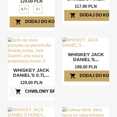
124,00 PLN
117,90 PLN
0,7 l
1 l
shopping_cart
DODAJ DO KOSZ
shopping_cart
DODAJ DO KOSZYKA
WHISKEY JACK
DANIEL'S...
199,00 PLN
WHISKEY JACK
DANIEL'S 0.7L...
shopping_cart
DODAJ DO KOSZ
129,00 PLN
shopping_cart
CHWILOWY BRAK