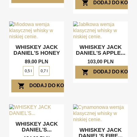
shopping_cart
DODAJ DO KOSZ
WHISKEY JACK
WHISKEY JACK
DANIEL'S HONEY
DANIEL'S APPLE...
89,00 PLN
103,00 PLN
shopping_cart
0,5 l
0,7 l
DODAJ DO KOSZ
shopping_cart
DODAJ DO KOSZYKA
WHISKEY JACK
DANIEL'S...
WHISKEY JACK
DANIEL'S FIRE...