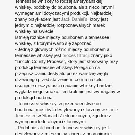
Tennessee whiskey to rodzaj amerykańskiej
whiskey, podobny do bourbona, ale z nieco innymi
wymaganiami dotyczącymi produkcji. Najbardziej
znany przykładem jest
Jack Daniel's
, który jest
jednym z najbardziej rozpoznawalnych marek
whiskey na świecie.
Istnieją różnice między bourbonem a tennessee
whiskey, z którymi warto się zapoznać:
- Jedną z głównych różnic między bourbonem a
tennessee whiskey jest
proces filtracji
znany jako
"Lincoln County Process", który jest stosowany przy
produkcji tennessee whiskey. Polega on na
przepuszczaniu destylatu przez warstwę węgla
drzewnego przed starzeniem, co ma na celu
usunięcie nieczystości i nadanie whiskey bardziej
wygładzonego smaku. Ten krok nie jest wymagany w
produkcji bourbona.
- Tennessee whiskey, w przeciwieństwie do
bourbona, musi być destylowany i starzony
w stanie
Tennessee
w Stanach Zjednoczonych, zgodnie z
wymogami federalnymi i stanowymi.
- Podobnie jak bourbon, tennessee whiskey jest
destylowany z mieszaniny ziaren, z przynajmniej