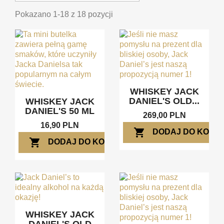
Pokazano 1-18 z 18 pozycji
WHISKEY JACK
DANIEL'S OLD...
WHISKEY JACK
DANIEL'S 50 ML
269,00 PLN
16,90 PLN
shopping_cart
DODAJ DO KOSZ
shopping_cart
DODAJ DO KOSZYKA
WHISKEY JACK