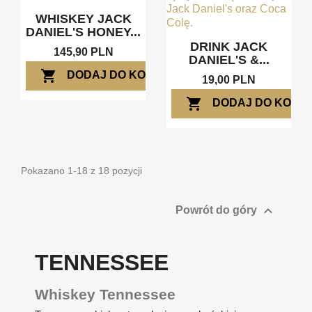
WHISKEY JACK
DANIEL'S HONEY...
DRINK JACK
145,90 PLN
DANIEL'S &...
shopping_cart
DODAJ DO KOSZYKA
19,00 PLN
shopping_cart
DODAJ DO KOSZ
Pokazano 1-18 z 18 pozycji

Powrót do góry
TENNESSEE
Whiskey Tennessee