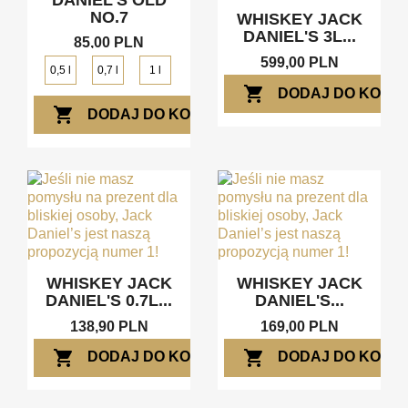
DANIEL'S OLD
NO.7
WHISKEY JACK
DANIEL'S 3L...
85,00 PLN
599,00 PLN
0,5 l
0,7 l
1 l
shopping_cart
DODAJ DO KOSZ
shopping_cart
DODAJ DO KOSZYKA
WHISKEY JACK
WHISKEY JACK
DANIEL'S 0.7L...
DANIEL'S...
138,90 PLN
169,00 PLN
shopping_cart
shopping_cart
DODAJ DO KOSZYKA
DODAJ DO KOSZ