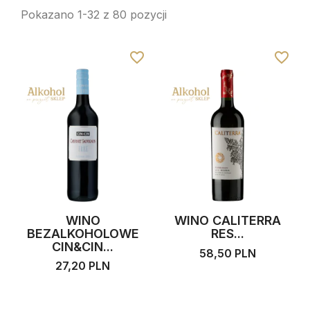
Pokazano 1-32 z 80 pozycji
favorite_border
favorite_border
WINO
WINO CALITERRA
BEZALKOHOLOWE
RES...
CIN&CIN...
58,50 PLN
27,20 PLN