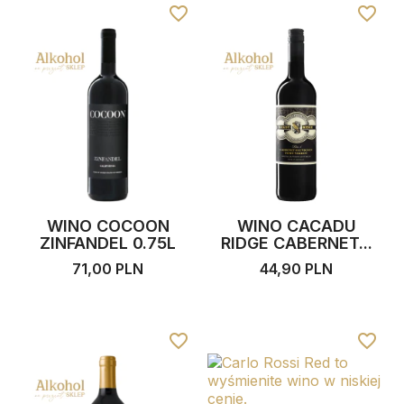
favorite_border
favorite_border
WINO COCOON
WINO CACADU
ZINFANDEL 0.75L
RIDGE CABERNET...
71,00 PLN
44,90 PLN
favorite_border
favorite_border