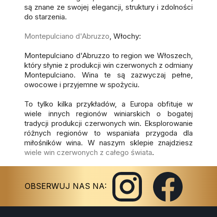
są znane ze swojej elegancji, struktury i zdolności
do starzenia.
Montepulciano d'Abruzzo
, Włochy:
Montepulciano d'Abruzzo to region we Włoszech,
który słynie z produkcji win czerwonych z odmiany
Montepulciano. Wina te są zazwyczaj pełne,
owocowe i przyjemne w spożyciu.
To tylko kilka przykładów, a Europa obfituje w
wiele innych regionów winiarskich o bogatej
tradycji produkcji czerwonych win. Eksplorowanie
różnych regionów to wspaniała przygoda dla
miłośników wina. W naszym sklepie znajdziesz
wiele win czerwonych z całego świata
.
Instagram
Facebook
OBSERWUJ NAS NA: