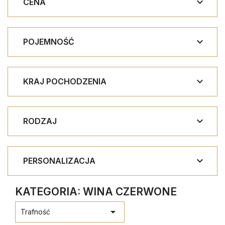

CENA

POJEMNOŚĆ

KRAJ POCHODZENIA

RODZAJ

PERSONALIZACJA
KATEGORIA: WINA CZERWONE

Trafność