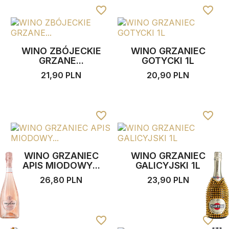
favorite_border
favorite_border
WINO ZBÓJECKIE
WINO GRZANIEC
GRZANE...
GOTYCKI 1L
21,90 PLN
20,90 PLN
favorite_border
favorite_border
WINO GRZANIEC
WINO GRZANIEC
APIS MIODOWY...
GALICYJSKI 1L
26,80 PLN
23,90 PLN
favorite_border
favorite_border