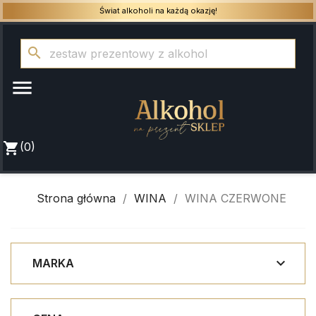
Świat alkoholi na każdą okazję!
search

shopping_cart
(0)
Strona główna
WINA
WINA CZERWONE

MARKA