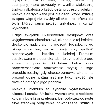
szampany
, które powstały w wyniku wieloletniej
tradycji i dbałości o każdy detal procesu produkcji.
Kolekcja dedykowana jest dla osób, które szukają
czegoś więcej niż zwykły alkohol – to oferta dla
tych, którzy cenią jakość, unikalność i kunszt
wykonania.
Dzięki swojemu luksusowemu designowi oraz
wyjątkowemu charakterowi, alkohole z tej kolekcji
doskonale nadają się na prezent. Niezależnie od
okazji – urodzin, rocznic, świąt, czy spotkań
biznesowych – butelka z Kolekcji Premium
zapakowana w elegancką tubę to symbol dobrego
smaku i prestiżu. Ozdobne kolce oraz
półprzezroczyste opakowanie czynią z tego
produktu idealny, gdy chcesz zamówić
alkohol na
prezent
gdzie ważna jest nie tylko jakość, ale
również estetyka jego podania.
Kolekcja Premium to synonim wyrafinowania,
luksusu i smaku. Unikalne wzornictwo, ozdobione
kolcami butelki oraz eleganckie, półprzezroczyste
tuby stanowią połączenie nowoczesnej sztuki z