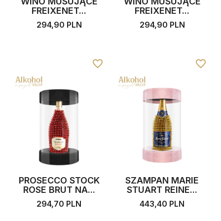
WINO MUSUJĄCE
WINO MUSUJĄCE
FREIXENET...
FREIXENET...
294,90 PLN
294,90 PLN
favorite_border
favorite_border
PROSECCO STOCK
SZAMPAN MARIE
ROSE BRUT NA...
STUART REINE...
294,70 PLN
443,40 PLN