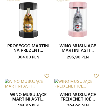
PROSECCO MARTINI
WINO MUSUJĄCE
NA PREZENT...
MARTINI ASTI...
304,00 PLN
295,90 PLN
favorite_border
favorite_border
WINO MUSUJĄCE
WINO MUSUJĄCE
MARTINI ASTI...
FREIXENET ICE...
295,90 PLN
294,90 PLN