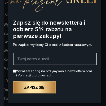
Blog
INFORMACJA
Zapisz się do newslettera i
Wysyłka i płatności
odbierz 5% rabatu na
Zwroty i reklamacje
pierwsze zakupy!
Sklep Alkohol na Prezent- dowiedz się więcej o nas
Po zapisie wyślemy Ci e-mail z kodem rabatowym.
Współpraca
Kontakt z nami
Mapa strony
Wyrażam zgodę na otrzymywanie newslettera oraz
informacji o promocjach.
TWOJE KONTO
ZAPISZ SIĘ
Dane osobowe
Zamówienia