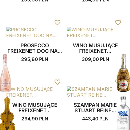
favorite_border
favorite_border
PROSECCO
WINO MUSUJĄCE
FREIXENET DOC NA...
FREIXENET...
295,80 PLN
309,00 PLN
favorite_border
favorite_border
WINO MUSUJĄCE
SZAMPAN MARIE
FREIXENET...
STUART REINE...
294,90 PLN
443,40 PLN