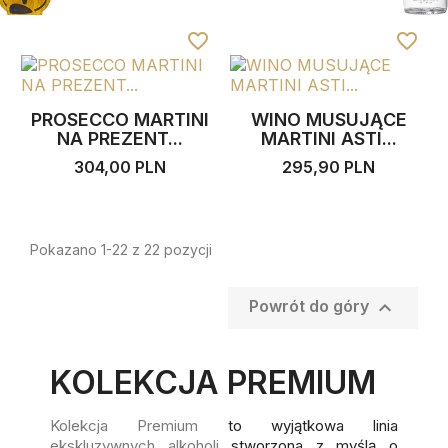
favorite_border
favorite_border
PROSECCO MARTINI
WINO MUSUJĄCE
NA PREZENT...
MARTINI ASTI...
304,00 PLN
295,90 PLN
Pokazano 1-22 z 22 pozycji

Powrót do góry
KOLEKCJA PREMIUM
Kolekcja Premium
to wyjątkowa linia
ekskluzywnych alkoholi
stworzona z myślą o