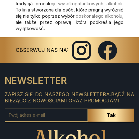
tradycją produkcji
wysokogatunkowych alkoholi
.
To linia stworzona dla osób, które pragną wyróżnić
się nie tylko poprzez wybór
doskonałego alkoholu
,
ale także przez oprawę, która podkreśla jego
wyjątkowość.
Instagram
Facebook
OBSERWUJ NAS NA:
NEWSLETTER
ZAPISZ SIĘ DO NASZEGO NEWSLETTERA.BĄDŹ NA
BIEŻĄCO Z NOWOŚCIAMI ORAZ PROMOCJAMI.