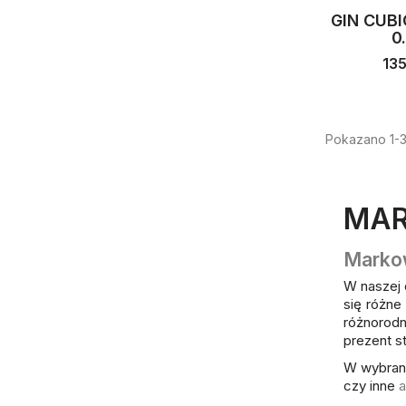
GIN CUB
0.
13
Pokazano 1-3
MAR
Marko
W naszej 
się różne
różnorod
prezent st
W wybrany
czy inne
a