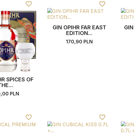
favorite_border
favorite_border
GIN OPIHR FAR EAST
GIN
EDITION...
170,90 PLN
HR SPICES OF
THE...
0,00 PLN
favorite_border
favorite_border