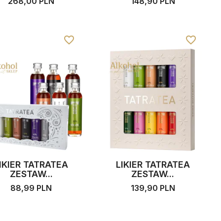
268,00 PLN
148,90 PLN
favorite_border
favorite_border
IKIER TATRATEA
LIKIER TATRATEA
ZESTAW...
ZESTAW...
88,99 PLN
139,90 PLN