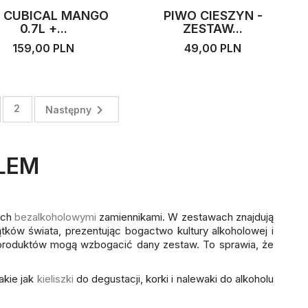
N CUBICAL MANGO
PIWO CIESZYN -
0.7L +...
ZESTAW...
159,00 PLN
49,00 PLN

2
Następny
LEM
ich
bezalkoholowymi
zamiennikami. W zestawach znajdują
ątków świata, prezentując bogactwo kultury alkoholowej i
roduktów mogą wzbogacić dany zestaw. To sprawia, że
takie jak
kieliszki
do degustacji, korki i nalewaki do alkoholu