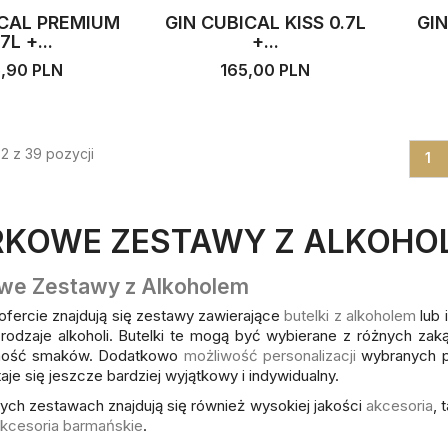
ICAL PREMIUM
GIN CUBICAL KISS 0.7L
GI
7L +...
+...
5,90 PLN
165,00 PLN
2 z 39 pozycji
1
KOWE ZESTAWY Z ALKOHO
we Zestawy z Alkoholem
ofercie znajdują się zestawy zawierające
butelki z alkoholem
lub 
 rodzaje alkoholi. Butelki te mogą być wybierane z różnych zak
ność smaków. Dodatkowo
możliwość personalizacji
wybranych p
aje się jeszcze bardziej wyjątkowy i indywidualny.
ch zestawach znajdują się również wysokiej jakości
akcesoria
, 
kcesoria barmańskie
.