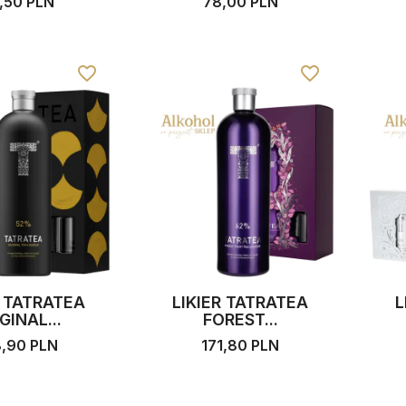
,50 PLN
78,00 PLN
favorite_border
favorite_border
R TATRATEA
LIKIER TATRATEA
L
GINAL...
FOREST...
8,90 PLN
171,80 PLN