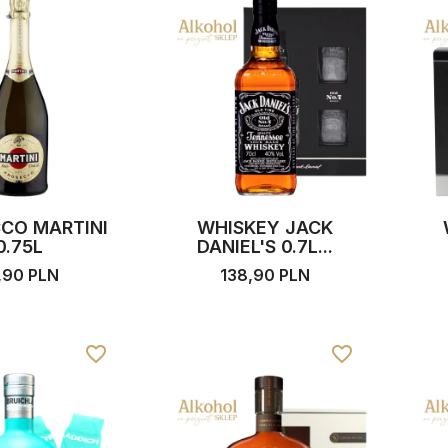
CO MARTINI
WHISKEY JACK
0.75L
DANIEL'S 0.7L...
,90 PLN
138,90 PLN
favorite_border
favorite_border