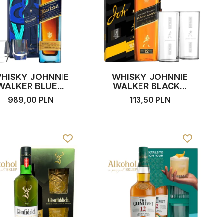
HISKY JOHNNIE
WHISKY JOHNNIE
WALKER BLUE...
WALKER BLACK...
989,00 PLN
113,50 PLN
favorite_border
favorite_border