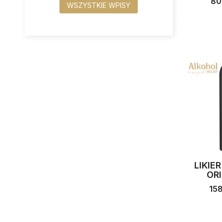
80
WSZYSTKIE WPISY
LIKIE
ORI
15