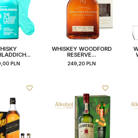
HISKY
WHISKEY WOODFORD
W
LADDICH...
RESERVE...
9,00 PLN
249,20 PLN
favorite_border
favorite_border