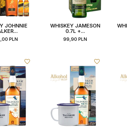
Y JOHNNIE
WHISKEY JAMESON
WHI
LKER...
0.7L +...
5,00 PLN
99,90 PLN
favorite_border
favorite_border