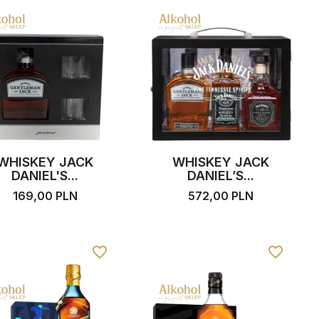
WHISKEY JACK
WHISKEY JACK
DANIEL'S...
DANIEL’S...
169,00 PLN
572,00 PLN
favorite_border
favorite_border