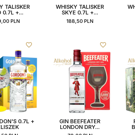
Y TALISKER
WHISKY TALISKER
WH
 0.7L +...
SKYE 0.7L +...
,00 PLN
188,50 PLN
favorite_border
favorite_border
 alkoholi na wieczór
Prezent dla muzyka –
kawalerski – idealny
oryginalny upominek, który
ubnych emocji
zagra pierwsze skrzypce
a ślubu i wesela to
Wybór prezentu dla muzyka bywa nie
as pełen przygotowań,
lada wyzwaniem. Osoby związane z
ezapomnianych chwil.
muzyką często posiadają już
rzyszła...
instrumenty,...
Czytaj więcej
DON'S 0.7L +
GIN BEEFEATER
ELISZEK
LONDON DRY...
B