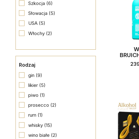
Szkocja
(6)
Słowacja
(5)
USA
(5)
Włochy
(2)
W
BRUICH
23
Rodzaj
gin
(9)
likier
(5)
piwo
(1)
prosecco
(2)
rum
(1)
whisky
(15)
wino białe
(2)