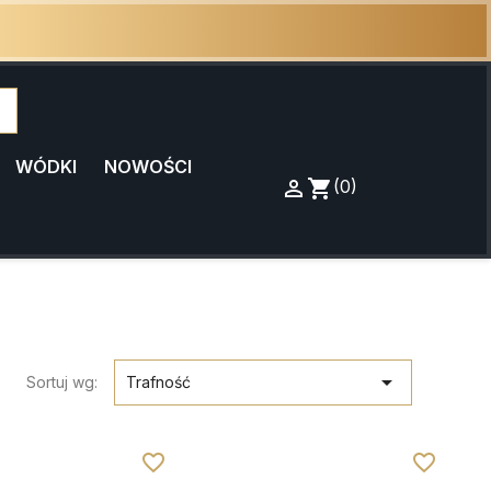
WÓDKI
NOWOŚCI

Zaloguj
shopping_cart
Koszyk
(0)
się

Sortuj wg:
Trafność
favorite_border
favorite_border