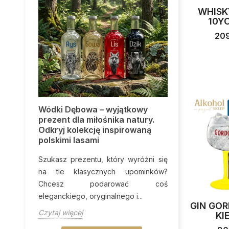
WHISK
10YO
209
ku:
Wódki Dębowa – wyjątkowy
Pakiety mini
tzer
prezent dla miłośnika natury.
panieński i 
Odkryj kolekcję inspirowaną
początek śl
h dni i
polskimi lasami
Organizacj
 nasze
Szukasz prezentu, który wyróżni się
wyjątkowy cz
ralnie
na tle klasycznych upominków?
emocji i ni
Chcesz podarować coś
Zanim jednak p
eleganckiego, oryginalnego i...
Czytaj więcej
GIN GOR
Czytaj więcej
KI