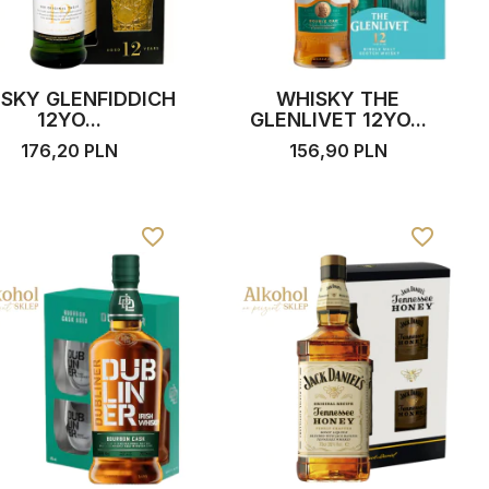
SKY GLENFIDDICH
WHISKY THE
12YO...
GLENLIVET 12YO...
176,20 PLN
156,90 PLN
favorite_border
favorite_border