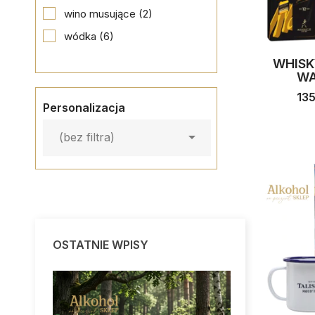
wino musujące
(2)
wódka
(6)
WHISK
WA
13
Personalizacja

(bez filtra)
OSTATNIE WPISY