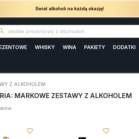
Świat alkoholi na każdą okazję!
arch
REZENTOWE
WHISKY
WINA
PAKIETY
DODATKI
WY Z ALKOHOLEM
RIA: MARKOWE ZESTAWY Z ALKOHOLEM
uktów.
favorite_border
favorite_border