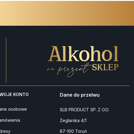
WOJE KONTO
Dane do przelwu
ane osobowe
SLB PRODUCT SP. Z O.O.
amówienia
Żeglarska 4/1
dresy
87-100 Toruń