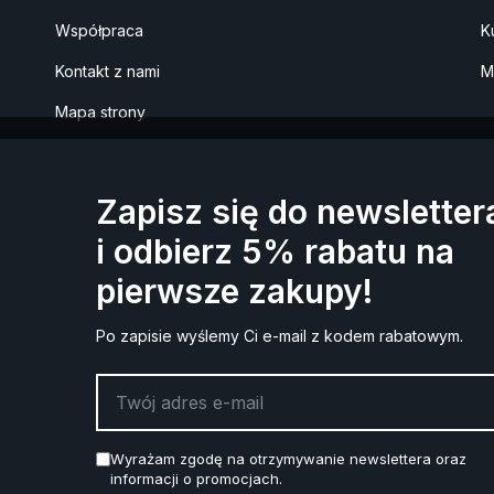
Współpraca
K
Kontakt z nami
M
Mapa strony
Zapisz się do newsletter
i odbierz 5% rabatu na
pierwsze zakupy!
90% zamówień realizujemy w ciągu 24h*
magazynu w ciągu 24-48h, na niektóre produkty należy poczekać 
Po zapisie wyślemy Ci e-mail z kodem rabatowym.
Wyrażam zgodę na otrzymywanie newslettera oraz
informacji o promocjach.
Sklep
Sklep z
Sklep z
Hurtownia
Polskie
Polskie
Butelki
Sklep 