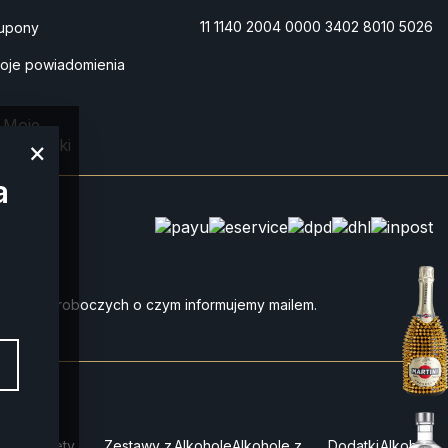
11 1140 2004 0000 3402 8010 5026
upony
oje powiadomienia
Moje
przesyłki
×
a
do 4 dni roboczych o czym informujemy mailem.
z
Pakiety
Zestawy z
Alkohole
Alkohole z
Dodatki
Alkohole