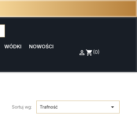
WÓDKI
NOWOŚCI

Zaloguj
shopping_cart
Koszyk
(0)
się

Sortuj wg:
Trafność