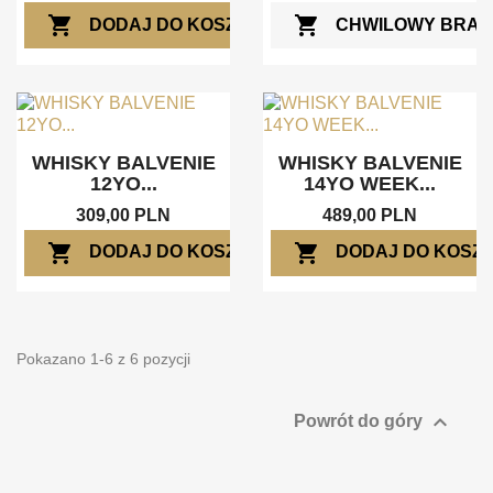
shopping_cart
shopping_cart
DODAJ DO KOSZYKA
CHWILOWY BRAK
WHISKY BALVENIE
WHISKY BALVENIE
12YO...
14YO WEEK...
309,00 PLN
489,00 PLN
shopping_cart
shopping_cart
DODAJ DO KOSZYKA
DODAJ DO KOSZ
Pokazano 1-6 z 6 pozycji

Powrót do góry