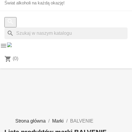
Świat alkoholi na każdą okazję!
search


shopping_cart
(0)
Strona główna
Marki
BALVENIE