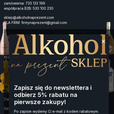
zamówienia:
733 133 199
współpraca B2B:
530 100 230
sklep@alkoholnaprezent.com
DLA FIRM:
firmynaprezent@gmail.com
PRODUKTY
×
Najczęściej kupowane
Marki
Blog
INFORMACJA
Zapisz się do newslettera i
Wysyłka i płatności
odbierz 5% rabatu na
Zwroty i reklamacje
pierwsze zakupy!
Sklep Alkohol na Prezent- dowiedz się więcej o nas
Po zapisie wyślemy Ci e-mail z kodem rabatowym.