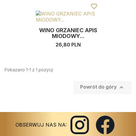
favorite_border
WINO GRZANIEC APIS
MIODOWY...
26,80 PLN
Pokazano 1-1 z 1 pozycji

Powrót do góry
Instagram
Facebook
OBSERWUJ NAS NA: