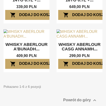
14YO 0.7L +...
18YO 0.7L +...
339,00 PLN
649,00 PLN
shopping_cart
shopping_cart
DODAJ DO KOSZYKA
DODAJ DO KOSZ
WHISKY ABERLOUR
WHISKY ABERLOUR
A'BUNADH...
CASG ANNAMH...
409,90 PLN
299,00 PLN
shopping_cart
shopping_cart
DODAJ DO KOSZYKA
DODAJ DO KOSZ
Pokazano 1-6 z 6 pozycji

Powrót do góry