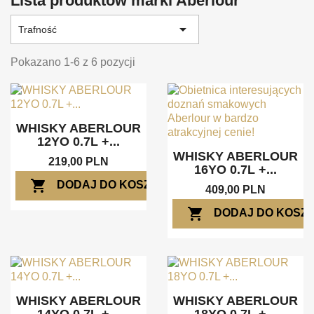
Lista produktów marki Aberlour

Trafność
Pokazano 1-6 z 6 pozycji
WHISKY ABERLOUR
12YO 0.7L +...
WHISKY ABERLOUR
219,00 PLN
16YO 0.7L +...
shopping_cart
DODAJ DO KOSZYKA
409,00 PLN
shopping_cart
DODAJ DO KOSZ
WHISKY ABERLOUR
WHISKY ABERLOUR