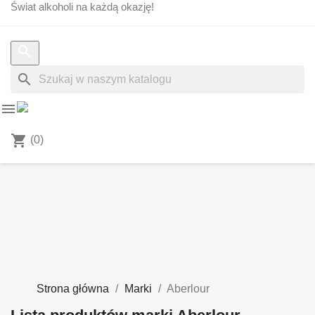
Świat alkoholi na każdą okazję!
search


shopping_cart
(0)
Strona główna
Marki
Aberlour