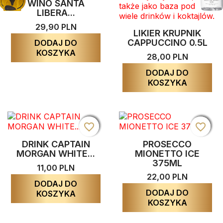
WINO SANTA
LIBERA...
29,90 PLN
LIKIER KRUPNIK
CAPPUCCINO 0.5L
DODAJ DO
KOSZYKA
28,00 PLN
DODAJ DO
KOSZYKA
favorite_border
favorite_border
favorite_border
favorite_border
favorite_border
favorite_border
favorite_border
favorite_border
DRINK CAPTAIN
PROSECCO
MORGAN WHITE...
MIONETTO ICE
375ML
11,00 PLN
22,00 PLN
DODAJ DO
DODAJ DO
KOSZYKA
KOSZYKA