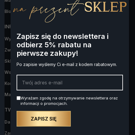
Marki
Blog
INFORMACJA
Zapisz się do newslettera i
Wysyłka i płatności
odbierz 5% rabatu na
Zwroty i reklamacje
pierwsze zakupy!
Sklep Alkohol na Prezent- dowiedz się więcej o nas
Po zapisie wyślemy Ci e-mail z kodem rabatowym.
Współpraca
Kontakt z nami
Mapa strony
Wyrażam zgodę na otrzymywanie newslettera oraz
informacji o promocjach.
TWOJE KONTO
ZAPISZ SIĘ
Dane osobowe
Zamówienia