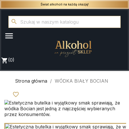
Świat alkoholi na każdą okazję!
search

shopping_cart
(0)
Strona główna
WÓDKA BIAŁY BOCIAN
favorite_border