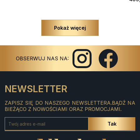
Pokaż więcej
Instagram
Facebook
OBSERWUJ NAS NA:
NEWSLETTER
ZAPISZ SIĘ DO NASZEGO NEWSLETTERA.BĄDŹ NA
BIEŻĄCO Z NOWOŚCIAMI ORAZ PROMOCJAMI.