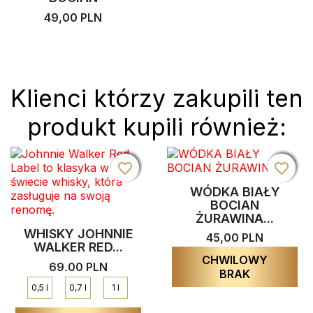
49,00 PLN
Klienci którzy zakupili ten
produkt kupili również:
favorite_border
favorite_border
favorite_border
favorite_border
favorite_border
favorite_border
favorite_border
favorite_border
WÓDKA BIAŁY
BOCIAN
ŻURAWINA...
WHISKY JOHNNIE
45,00 PLN
WALKER RED...
CHWILOWY
69,00 PLN
BRAK
0,5 l
0,7 l
1 l