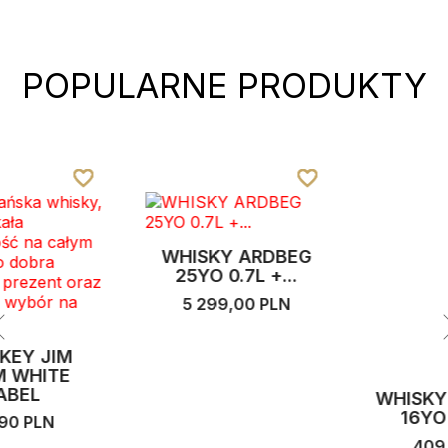
POPULARNE PRODUKTY
favorite_border
favorite_border
favorite_border
favorite_border
favorite_border
favorite_border
favorite_border
favorite_border
WHISKY ARDBEG
25YO 0.7L +...
5 299,00 PLN
WHISKY ABERLOUR
16YO 0.7L +...
409,00 PLN