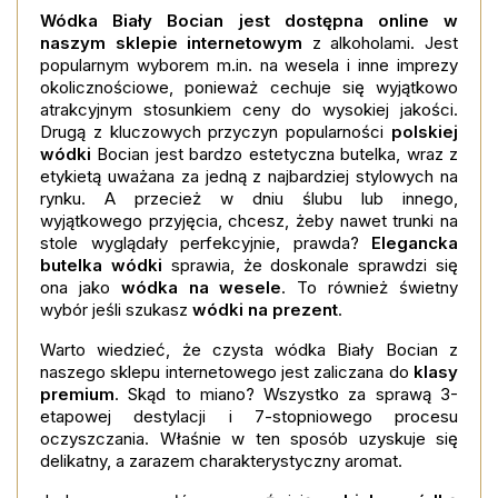
Wódka Biały Bocian jest dostępna online w
naszym sklepie internetowym
z alkoholami. Jest
popularnym wyborem m.in. na wesela i inne imprezy
okolicznościowe, ponieważ cechuje się wyjątkowo
atrakcyjnym stosunkiem ceny do wysokiej jakości.
Drugą z kluczowych przyczyn popularności
polskiej
wódki
Bocian jest bardzo estetyczna butelka, wraz z
etykietą uważana za jedną z najbardziej stylowych na
rynku. A przecież w dniu ślubu lub innego,
wyjątkowego przyjęcia, chcesz, żeby nawet trunki na
stole wyglądały perfekcyjnie, prawda?
Elegancka
butelka wódki
sprawia, że doskonale sprawdzi się
ona jako
wódka na wesele
. To również świetny
wybór jeśli szukasz
wódki na prezent
.
Warto wiedzieć, że czysta wódka Biały Bocian z
naszego sklepu internetowego jest zaliczana do
klasy
premium
. Skąd to miano? Wszystko za sprawą 3-
etapowej destylacji i 7-stopniowego procesu
oczyszczania. Właśnie w ten sposób uzyskuje się
delikatny, a zarazem charakterystyczny aromat.