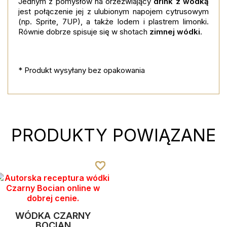
Jednym z pomysłów na orzeźwiający
drink z wódką
jest połączenie jej z ulubionym napojem cytrusowym
(np. Sprite, 7UP), a także lodem i plastrem limonki.
Równie dobrze spisuje się w shotach
zimnej wódki
.
* Produkt wysyłany bez opakowania
PRODUKTY POWIĄZANE
favorite_border
favorite_border
favorite_border
favorite_border
WÓDKA CZARNY
BOCIAN