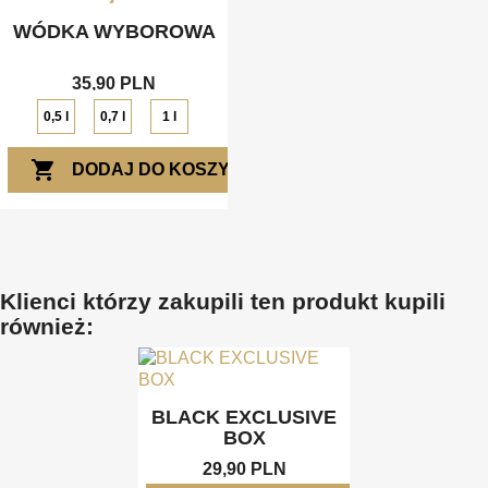
WÓDKA WYBOROWA
35,90 PLN
0,5 l
0,7 l
1 l
shopping_cart
DODAJ DO KOSZYKA
Klienci którzy zakupili ten produkt kupili
również:
BLACK EXCLUSIVE
BOX
29,90 PLN