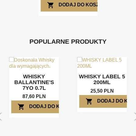
shopping_cart
DODAJ DO KOSZYKA
POPULARNE PRODUKTY
WHISKY
WHISKY LABEL 5
BALLANTINE'S
200ML
7YO 0.7L
25,50 PLN
87,60 PLN
shopping_cart
DODAJ DO KOS
shopping_cart
DODAJ DO KOSZYKA
ZYKA