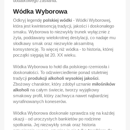
dodatkowego zasilania.
Wódka Wyborowa
Odkryj legendę
polskiej wódki
- Wódki Wyborowej,
która jest kwintesencją tradycji, jakości i doskonałego
smaku. Wyborowa to niezwykły trunek wyłącznie z
żyta, poddawany wielokrotnej destylacji, co nadaje mu
słodkawy smak oraz niezwykle aksamitną
konsystencję. To więcej niż wódka - to historia, której
początki sięgają lat 20. XX wieku.
Wódka Wyborowa to hołd dla polskiego rzemiosła i
doskonałości. To odzwierciedlenie ponad stuletniej
tradycji
produkcji alkoholi wysokiej jakości
.
Zbożowy charakter, który zdobył uznanie
miłośników
alkoholi
na całym świecie, tworzy wyjątkowy
smakowy profil, który zachwyca nawet najbardziej
wyrafinowanych koneserów.
Wódka Wyborowa doskonale sprawdza się na każdej
okazji - od uroczystych bankietów po rodzinne
spotkania. Jej niezwykły smak oraz historia