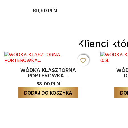
69,90 PLN
Klienci któ
favorite_border
favorite_border
favorite_border
WÓDKA KLASZTORNA
WÓD
PORTERÓWKA...
D
38,00 PLN
DODAJ DO KOSZYKA
DO