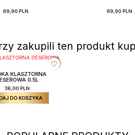
69,90 PLN
69,90 PLN
rzy zakupili ten produkt kup
favorite_border
favorite_border
favorite_border
KA KLASZTORNA
ESEROWA 0.5L
38,00 PLN
DAJ DO KOSZYKA