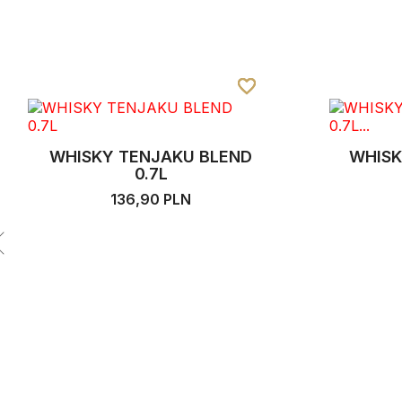
favorite_border
favorite_border
favorite_border
WHISKY ABERFELDY 12YO
WHISK
0.7L...
239,00 PLN