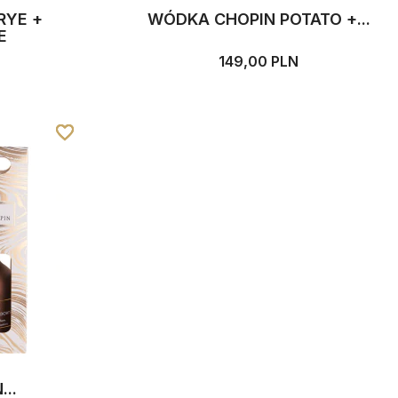
RYE +
WÓDKA CHOPIN POTATO +...
E
149,00 PLN
favorite_border
favorite_border
favorite_border
...