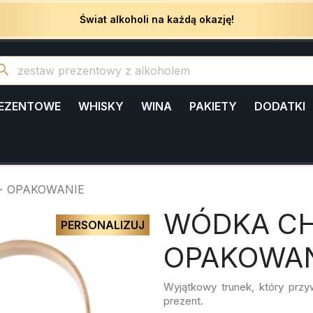
Świat alkoholi na każdą okazję!
arch
REZENTOWE
WHISKY
WINA
PAKIETY
DODATKI
 + OPAKOWANIE
WÓDKA CHO
PERSONALIZUJ
OPAKOWAN
Wyjątkowy trunek, który przy
prezent.