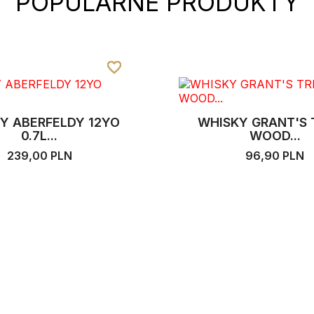
POPULARNE PRODUKTY
favorite_border
favorite_border
favorite_border
WHISKEY DUBLINER I
Y GRANT'S TRIPLE
WOOD...
99,00 PLN
96,90 PLN