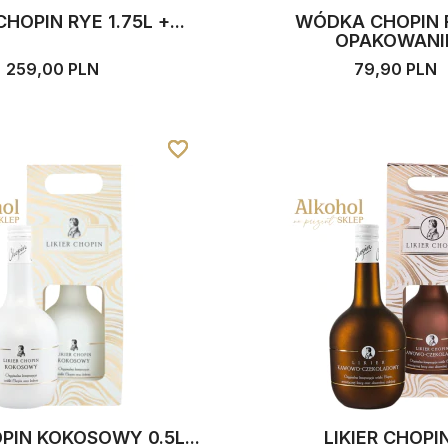
OPIN RYE 1.75L +...
WÓDKA CHOPIN 
OPAKOWANI
259,00 PLN
79,90 PLN
favorite_border
favorite_border
favorite_border
OPIN KOKOSOWY 0.5L...
LIKIER CHOPIN