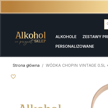
se
ALKOHOLE
ZESTAWY P
PERSONALIZOWANE
Strona główna
WÓDKA CHOPIN VINTAGE 0.5L
favorite_border