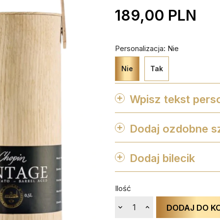
189,00 PLN
Personalizacja: Nie
Nie
Tak
Wpisz tekst perso
Dodaj ozdobne s

Dodaj bilecik

Ilość
DODAJ DO K