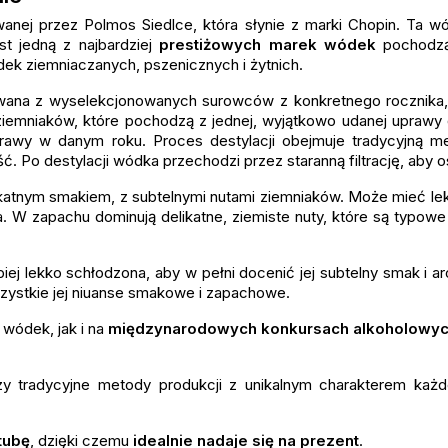
nej przez Polmos Siedlce, która słynie z marki Chopin. Ta w
st jedną z najbardziej
prestiżowych marek wódek
pochodzą
ek ziemniaczanych, pszenicznych i żytnich.
owana z wyselekcjonowanych surowców z konkretnego rocznika, 
iemniaków, które pochodzą z jednej, wyjątkowo udanej uprawy 
awy w danym roku. Proces destylacji obejmuje tradycyjną me
ść. Po destylacji wódka przechodzi przez staranną filtrację, aby
ikatnym smakiem, z subtelnymi nutami ziemniaków. Może mieć lek
a. W zapachu dominują delikatne, ziemiste nuty, które są typo
piej lekko schłodzona, aby w pełni docenić jej subtelny smak i 
szystkie jej niuanse smakowe i zapachowe.
wódek, jak i na
międzynarodowych konkursach alkoholowy
czy tradycyjne metody produkcji z unikalnym charakterem każ
tubę
, dzięki czemu
idealnie nadaje się na prezent
.