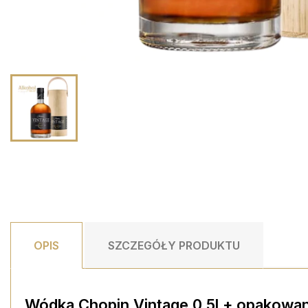
OPIS
SZCZEGÓŁY PRODUKTU
Wódka Chopin Vintage 0.5l + opakowan