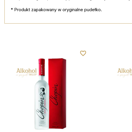
* Produkt zapakowany w oryginalne pudełko.
favorite_border
favorite_border
favorite_border