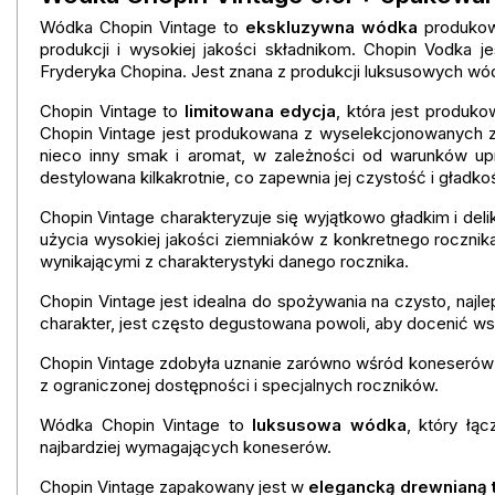
Wódka Chopin Vintage to
ekskluzywna wódka
produkowa
produkcji i wysokiej jakości składnikom. Chopin Vodka je
Fryderyka Chopina. Jest znana z produkcji luksusowych wód
Chopin Vintage to
limitowana edycja
, która jest produk
Chopin Vintage jest produkowana z wyselekcjonowanych z
nieco inny smak i aromat, w zależności od warunków upr
destylowana kilkakrotnie, co zapewnia jej czystość i gładko
Chopin Vintage charakteryzuje się wyjątkowo gładkim i del
użycia wysokiej jakości ziemniaków z konkretnego rocznik
wynikającymi z charakterystyki danego rocznika.
Chopin Vintage jest idealna do spożywania na czysto, najle
charakter, jest często degustowana powoli, aby docenić w
Chopin Vintage zdobyła uznanie zarówno wśród koneserów 
z ograniczonej dostępności i specjalnych roczników.
Wódka Chopin Vintage to
luksusowa wódka
, który łą
najbardziej wymagających koneserów.
Chopin Vintage zapakowany jest w
elegancką drewnianą 