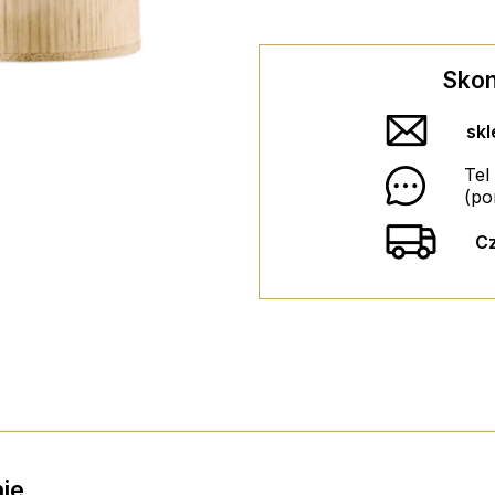
Skon
ZESTAW 2 KIELISZKÓW 
sk
Tel
65,00 PLN
(po
BILECIK Z ŻYCZE
DODAJ DO KOS
Cz
9,90 PLN
DODAJ DO KOS
ie