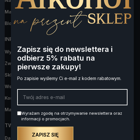
Najczęściej kupowane
Marki
Blog
INFORMACJA
Zapisz się do newslettera i
Wysyłka i płatności
odbierz 5% rabatu na
Zwroty i reklamacje
pierwsze zakupy!
Sklep Alkohol na Prezent- dowiedz się więcej o nas
Po zapisie wyślemy Ci e-mail z kodem rabatowym.
Współpraca
Kontakt z nami
Mapa strony
Wyrażam zgodę na otrzymywanie newslettera oraz
informacji o promocjach.
TWOJE KONTO
ZAPISZ SIĘ
Dane osobowe