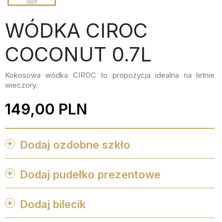
WÓDKA CIROC
COCONUT 0.7L
Kokosowa wódka CIROC to propozycja idealna na letnie
wieczory.
149,00 PLN
Dodaj ozdobne szkło


favorite_border
favorite_border
favorite_border
favorite_border
Dodaj pudełko prezentowe


favorite_border
favorite_border
favorite_border
favorite_border
Dodaj bilecik

