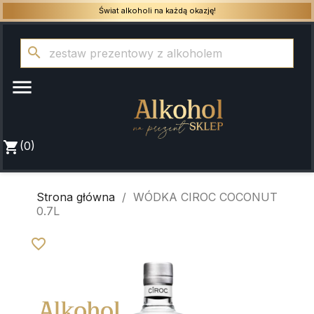
Świat alkoholi na każdą okazję!
search

shopping_cart
(0)
Strona główna
WÓDKA CIROC COCONUT
0.7L
favorite_border