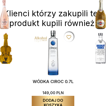
Klienci którzy zakupili ten
produkt kupili również:
favorite_border
favorite_border
favorite_border
favorite_border
WÓDKA CIROC 0.7L
149,00 PLN
DODAJ DO
KOSZYKA