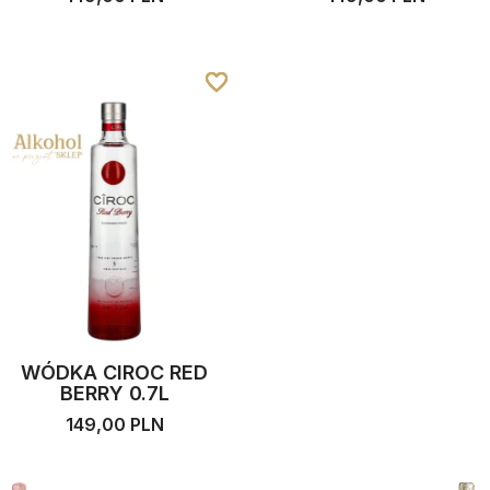
favorite_border
favorite_border
favorite_border
favorite_border
WÓDKA CIROC RED
BERRY 0.7L
149,00 PLN