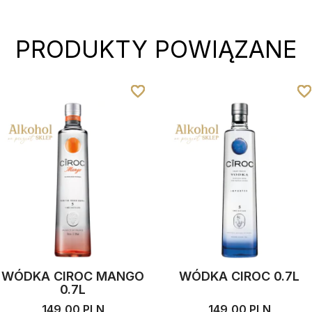
PRODUKTY POWIĄZANE
favorite_border
favorite_border
favorite_border
favorite_border
favorite_borde
favorite_borde
favorite_borde
favorite_borde
WÓDKA CIROC MANGO
WÓDKA CIROC 0.7L
0.7L
149,00 PLN
149,00 PLN