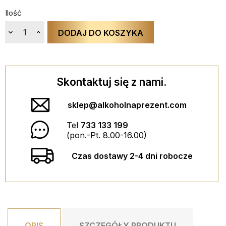
favorite_border
favorite_border
favorite_border
favorite_border
Ilość
DODAJ DO KOSZYKA
ZESTAW 2 KIELISZKÓW MINI ZE...
Skontaktuj się z nami.
65,00 PLN
ESPECIALLY FOR YOU BOX
sklep@alkoholnaprezent.com
DODAJ DO KOSZYKA
Tel
733 133 199
29,90 PLN
(pon.-Pt. 8.00-16.00)
BILECIK Z ŻYCZENIAMI
DODAJ DO KOSZYKA
Czas dostawy 2-4 dni robocze
9,90 PLN
DODAJ DO KOSZYKA
OPIS
SZCZEGÓŁY PRODUKTU