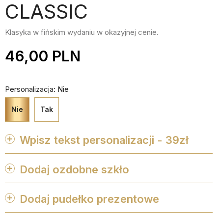
CLASSIC
Klasyka w fińskim wydaniu w okazyjnej cenie.
46,00 PLN
Personalizacja: Nie
Nie
Tak
Wpisz tekst personalizacji - 39zł
Dodaj ozdobne szkło


ZESTAW
ZESTAW
Dodaj pudełko prezentowe
Maks. 250 znaków
2
2


KIELISZKÓW
SZKLANEK
ZAPISZ PERSONALIZACJE