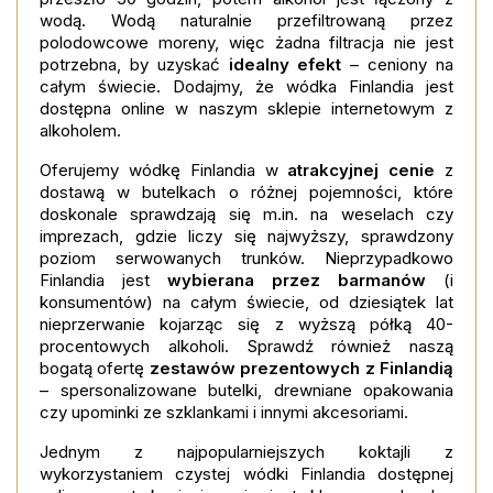
wodą. Wodą naturalnie przefiltrowaną przez
polodowcowe moreny, więc żadna filtracja nie jest
potrzebna, by uzyskać
idealny efekt
– ceniony na
całym świecie. Dodajmy, że wódka Finlandia jest
dostępna online w naszym sklepie internetowym z
alkoholem.
Oferujemy wódkę Finlandia w
atrakcyjnej cenie
z
dostawą w butelkach o różnej pojemności, które
doskonale sprawdzają się m.in. na weselach czy
imprezach, gdzie liczy się najwyższy, sprawdzony
poziom serwowanych trunków. Nieprzypadkowo
Finlandia jest
wybierana przez barmanów
(i
konsumentów) na całym świecie, od dziesiątek lat
nieprzerwanie kojarząc się z wyższą półką 40-
procentowych alkoholi. Sprawdź również naszą
bogatą ofertę
zestawów prezentowych z Finlandią
– spersonalizowane butelki, drewniane opakowania
czy upominki ze szklankami i innymi akcesoriami.
Jednym z najpopularniejszych koktajli z
wykorzystaniem czystej wódki Finlandia dostępnej