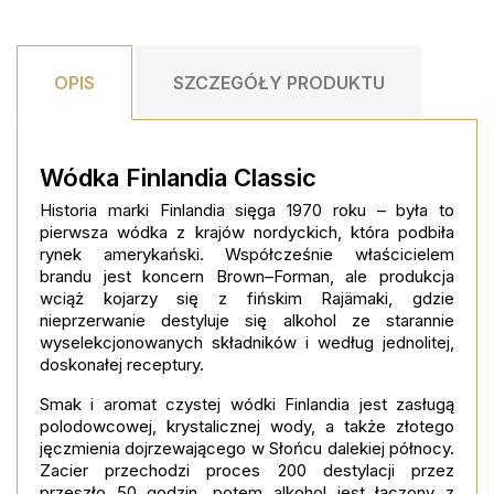
OPIS
SZCZEGÓŁY PRODUKTU
Wódka Finlandia Classic
Historia marki Finlandia sięga 1970 roku – była to
pierwsza wódka z krajów nordyckich, która podbiła
rynek amerykański. Współcześnie właścicielem
brandu jest koncern Brown–Forman, ale produkcja
wciąż kojarzy się z fińskim Rajämaki, gdzie
nieprzerwanie destyluje się alkohol ze starannie
wyselekcjonowanych składników i według jednolitej,
doskonałej receptury.
Smak i aromat czystej wódki Finlandia jest zasługą
polodowcowej, krystalicznej wody, a także złotego
jęczmienia dojrzewającego w Słońcu dalekiej północy.
Zacier przechodzi proces 200 destylacji przez
przeszło 50 godzin, potem alkohol jest łączony z