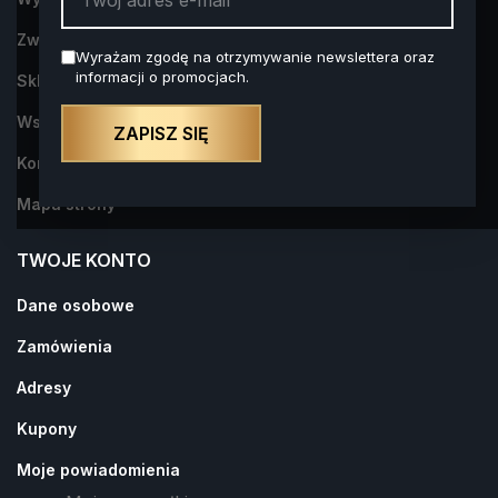
Zwroty i reklamacje
Wyrażam zgodę na otrzymywanie newslettera oraz
informacji o promocjach.
Sklep Alkohol na Prezent- dowiedz się więcej o nas
Współpraca
ZAPISZ SIĘ
Kontakt z nami
Mapa strony
TWOJE KONTO
Dane osobowe
Zamówienia
Adresy
Kupony
Moje powiadomienia