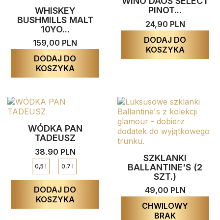
WINO DAOS SELECT
PINOT...
WHISKEY
BUSHMILLS MALT
24,90 PLN
10YO...
DODAJ DO
159,00 PLN
KOSZYKA
DODAJ DO
KOSZYKA
WÓDKA PAN
TADEUSZ
38,90 PLN
SZKLANKI
BALLANTINE'S (2
0,5 l
0,7 l
SZT.)
DODAJ DO
49,00 PLN
KOSZYKA
CHWILOWY
BRAK