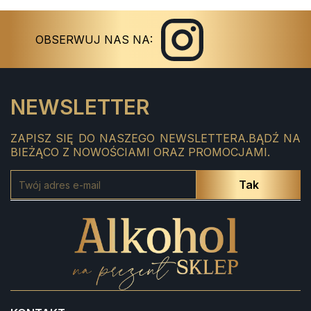
Instagram
Facebook
OBSERWUJ NAS NA:
NEWSLETTER
ZAPISZ SIĘ DO NASZEGO NEWSLETTERA.BĄDŹ NA
BIEŻĄCO Z NOWOŚCIAMI ORAZ PROMOCJAMI.