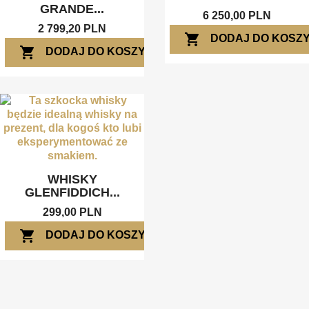
GRANDE...
6 250,00 PLN
2 799,20 PLN
shopping_cart
DODAJ DO KOSZ
shopping_cart
DODAJ DO KOSZYKA
WHISKY
GLENFIDDICH...
299,00 PLN
shopping_cart
DODAJ DO KOSZYKA