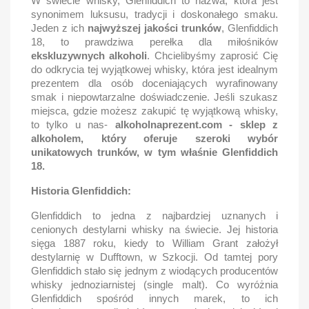
W świecie whisky, Glenfiddich to nazwa, która jest
synonimem luksusu, tradycji i doskonałego smaku.
Jeden z ich
najwyższej jakości trunków
, Glenfiddich
18, to prawdziwa perełka dla miłośników
ekskluzywnych alkoholi
. Chcielibyśmy zaprosić Cię
do odkrycia tej wyjątkowej whisky, która jest idealnym
prezentem dla osób doceniających wyrafinowany
smak i niepowtarzalne doświadczenie. Jeśli szukasz
miejsca, gdzie możesz zakupić tę wyjątkową whisky,
to tylko u nas-
alkoholnaprezent.com - sklep z
alkoholem, który oferuje szeroki wybór
unikatowych trunków, w tym właśnie Glenfiddich
18.
Historia Glenfiddich:
Glenfiddich to jedna z najbardziej uznanych i
cenionych destylarni whisky na świecie. Jej historia
sięga 1887 roku, kiedy to William Grant założył
destylarnię w Dufftown, w Szkocji. Od tamtej pory
Glenfiddich stało się jednym z wiodących producentów
whisky jednoziarnistej (single malt). Co wyróżnia
Glenfiddich spośród innych marek, to ich