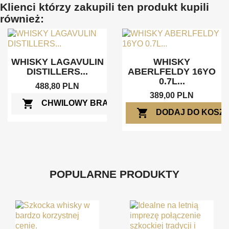
Klienci którzy zakupili ten produkt kupili
również:
WHISKY LAGAVULIN
WHISKY
DISTILLERS...
ABERLFELDY 16YO
0.7L...
488,80 PLN
389,00 PLN
shopping_cart
CHWILOWY BRAK
shopping_cart
DODAJ DO KOSZ
POPULARNE PRODUKTY