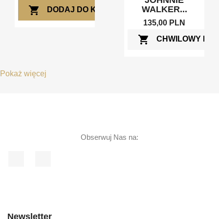
JOHNNIE
shopping_cart
WALKER...
DODAJ DO KOSZYKA
135,00 PLN
shopping_cart
CHWILOWY BR
Pokaż więcej
Obserwuj Nas na:
Facebook
Instagram
Newsletter