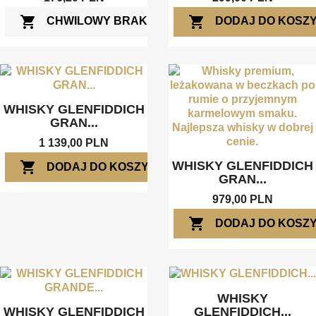
shopping_cart
shopping_cart
CHWILOWY BRAK
DODAJ DO KOSZ
WHISKY GLENFIDDICH
GRAN...
1 139,00 PLN
shopping_cart
WHISKY GLENFIDDICH
DODAJ DO KOSZYKA
GRAN...
979,00 PLN
shopping_cart
DODAJ DO KOSZ
WHISKY
GLENFIDDICH...
WHISKY GLENFIDDICH