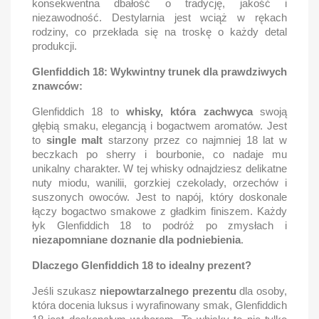
konsekwentna dbałość o tradycję, jakość i
niezawodność. Destylarnia jest wciąż w rękach
rodziny, co przekłada się na troskę o każdy detal
produkcji.
Glenfiddich 18: Wykwintny trunek dla prawdziwych
znawców:
Glenfiddich 18 to
whisky, która zachwyca
swoją
głębią smaku, elegancją i bogactwem aromatów. Jest
to
single malt
starzony przez co najmniej 18 lat w
beczkach po sherry i bourbonie, co nadaje mu
unikalny charakter. W tej whisky odnajdziesz delikatne
nuty miodu, wanilii, gorzkiej czekolady, orzechów i
suszonych owoców. Jest to napój, który doskonale
łączy bogactwo smakowe z gładkim finiszem. Każdy
łyk Glenfiddich 18 to podróż po zmysłach i
niezapomniane doznanie dla podniebienia
.
Dlaczego Glenfiddich 18 to idealny prezent?
Jeśli szukasz
niepowtarzalnego prezentu
dla osoby,
która docenia luksus i wyrafinowany smak, Glenfiddich