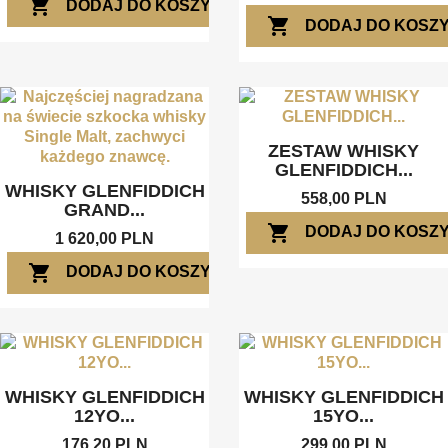
shopping_cart
DODAJ DO KOSZYKA
shopping_cart
DODAJ DO KOSZ
ZESTAW WHISKY
GLENFIDDICH...
WHISKY GLENFIDDICH
558,00 PLN
GRAND...
shopping_cart
DODAJ DO KOSZ
1 620,00 PLN
shopping_cart
DODAJ DO KOSZYKA
WHISKY GLENFIDDICH
WHISKY GLENFIDDICH
12YO...
15YO...
176,20 PLN
299,00 PLN