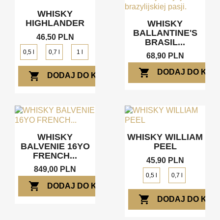
WHISKY
HIGHLANDER
WHISKY
BALLANTINE'S
46,50 PLN
BRASIL...
0,5 l
0,7 l
1 l
68,90 PLN
shopping_cart
DODAJ DO KOS
shopping_cart
DODAJ DO KOSZYKA
WHISKY
WHISKY WILLIAM
BALVENIE 16YO
PEEL
FRENCH...
45,90 PLN
849,00 PLN
0,5 l
0,7 l
shopping_cart
DODAJ DO KOSZYKA
shopping_cart
DODAJ DO KOS