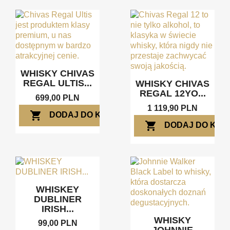
WHISKY CHIVAS
REGAL ULTIS...
WHISKY CHIVAS
REGAL 12YO...
699,00 PLN
1 119,90 PLN
shopping_cart
DODAJ DO KOSZYKA
shopping_cart
DODAJ DO KOS
WHISKEY
DUBLINER
IRISH...
WHISKY
99,00 PLN