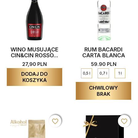
WINO MUSUJĄCE
RUM BACARDI
CIN&CIN ROSSO...
CARTA BLANCA
27,90 PLN
59,90 PLN
DODAJ DO
0,5 l
0,7 l
1 l
KOSZYKA
CHWILOWY
BRAK
favorite_border
favorite_border
favorite_border
favorite_border
favorite_border
favorite_border