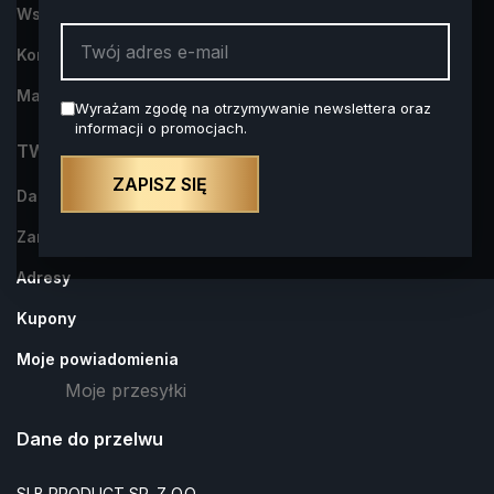
Współpraca
Kontakt z nami
Mapa strony
Wyrażam zgodę na otrzymywanie newslettera oraz
informacji o promocjach.
TWOJE KONTO
ZAPISZ SIĘ
Dane osobowe
Zamówienia
Adresy
Kupony
Moje powiadomienia
Moje przesyłki
Dane do przelwu
SLB PRODUCT SP. Z O.O.