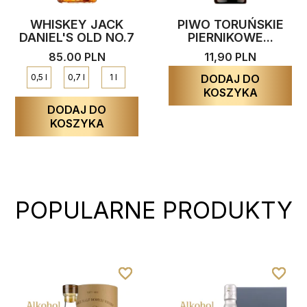
WHISKEY JACK
PIWO TORUŃSKIE
DANIEL'S OLD NO.7
PIERNIKOWE...
85,00 PLN
11,90 PLN
0,5 l
0,7 l
1 l
DODAJ DO
KOSZYKA
DODAJ DO
KOSZYKA
POPULARNE PRODUKTY
favorite_border
favorite_border
favorite_border
favorite_border
favorite_border
favorite_border