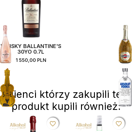
WHISKY BALLANTINE'S
30YO 0.7L
1 550,00 PLN
Klienci którzy zakupili ten
produkt kupili również:
favorite_border
favorite_border
favorite_border
favorite_border
favorite_border
favorite_border