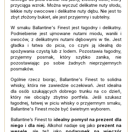
przyciąga wzrok. Można wyczuć delikatne nuty słodu,
lekkie nuty owocowe i delikatne nuty dębu. Nie jest to
zbyt złożony bukiet, ale jest przyjemny i subtelny.
W smaku Ballantine's Finest jest łagodny i delikatny.
Podniebienie jest ujmowane nutami miodu, wanilii i
owoców, z delikatnymi nutami dębowymi w tle. Jest
gładka i łatwa do picia, co czyni ją idealną do
spożywania czystą lub z lodem. Pozostawia łagodny,
przyjemny posmak, który szybko zanika, nie
pozostawiając po sobie żadnych nieprzyjemnych
posmaków.
Ogólnie rzecz biorąc, Ballantine's Finest to solidna
whisky, która nie zawiedzie oczekiwań. Jest idealna
dla osób szukających dobrego trunku na co dzień,
który nie obciąży zbytnio portfela. Jeśli szukasz
łagodnej, łatwej w piciu whisky o przyjemnym smaku,
Ballantine's Finest może być świetnym wyborem.
Ballantine’s Finest to
idealny pomysł na prezent dla
niego i dla niej
. Alkohol nadaje się jako
prezent na
wesele
, ale też jako
podarunek na wieczór