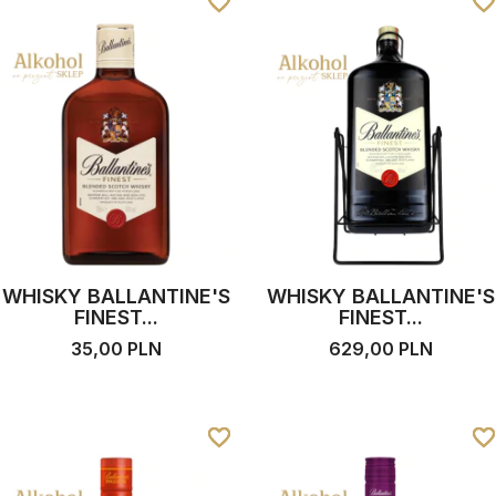
favorite_border
favorite_border
favorite_border
favorite_borde
favorite_borde
favorite_borde
WHISKY BALLANTINE'S
WHISKY BALLANTINE'S
FINEST...
FINEST...
35,00 PLN
629,00 PLN
favorite_border
favorite_border
favorite_border
favorite_borde
favorite_borde
favorite_borde