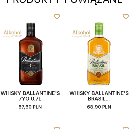
favorite_border
favorite_border
favorite_border
favorite_borde
favorite_borde
favorite_borde
WHISKY BALLANTINE'S
WHISKY BALLANTINE'S
7YO 0.7L
BRASIL...
87,60 PLN
68,90 PLN