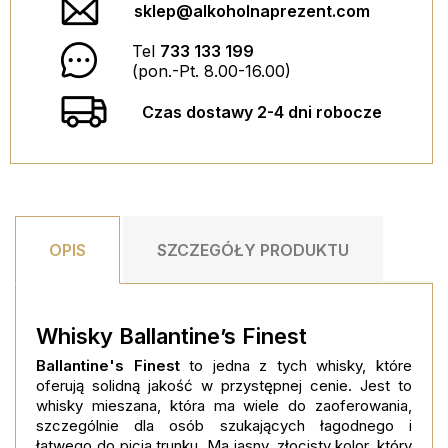
sklep@alkoholnaprezent.com
29,90 PLN
DODAJ DO KOSZYKA
Tel
733 133 199
(pon.-Pt. 8.00-16.00)
Czas dostawy 2-4 dni robocze
OPIS
SZCZEGÓŁY PRODUKTU
Whisky Ballantine’s Finest
Ballantine's Finest
to jedna z tych whisky, które
oferują solidną jakość w przystępnej cenie. Jest to
whisky mieszana, która ma wiele do zaoferowania,
szczególnie dla osób szukających łagodnego i
łatwego do picia trunku. Ma jasny, złocisty kolor, który