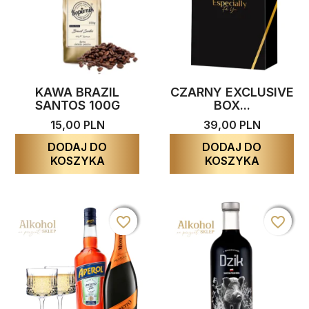
KAWA BRAZIL
CZARNY EXCLUSIVE
SANTOS 100G
BOX...
15,00 PLN
39,00 PLN
DODAJ DO
DODAJ DO
KOSZYKA
KOSZYKA
favorite_border
favorite_border
favorite_border
favorite_border
favorite_border
favorite_border