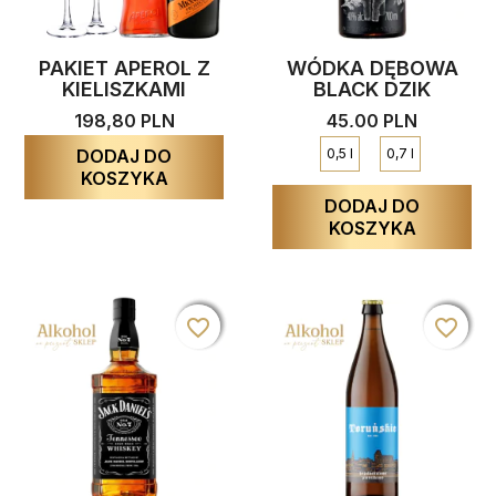
PAKIET APEROL Z
WÓDKA DĘBOWA
KIELISZKAMI
BLACK DZIK
198,80 PLN
45,00 PLN
DODAJ DO
0,5 l
0,7 l
KOSZYKA
DODAJ DO
KOSZYKA
favorite_border
favorite_border
favorite_border
favorite_border
favorite_border
favorite_border