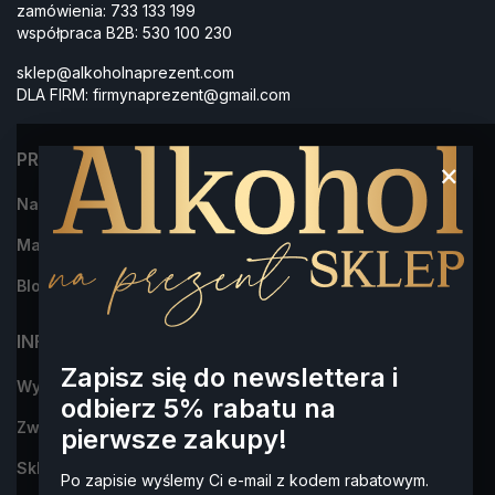
zamówienia:
733 133 199
współpraca B2B:
530 100 230
sklep@alkoholnaprezent.com
DLA FIRM:
firmynaprezent@gmail.com
PRODUKTY
×
Najczęściej kupowane
Marki
Blog
INFORMACJA
Zapisz się do newslettera i
Wysyłka i płatności
odbierz 5% rabatu na
Zwroty i reklamacje
pierwsze zakupy!
Sklep Alkohol na Prezent- dowiedz się więcej o nas
Po zapisie wyślemy Ci e-mail z kodem rabatowym.