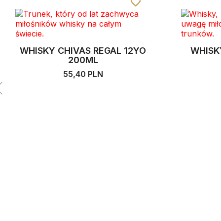
favorite_border
favorite_border
favorite_border
WHISKY CHIVAS REGAL 12YO
WHISKY
200ML
55,40 PLN