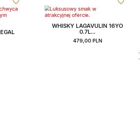
favorite_border
favorite_border
favorite_border
favorite_border
favorite_border
favorite_border
WHISKY LAGAVULIN 16YO
0.7L...
REGAL
479,00 PLN