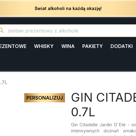
Świat alkoholi na każdą okazję!
arch
REZENTOWE
WHISKY
WINA
PAKIETY
DODATKI
.7L
GIN CITAD
PERSONALIZUJ
0.7L
Gin Citadelle Jardin D`Eté - 
intensywnych doznań smak