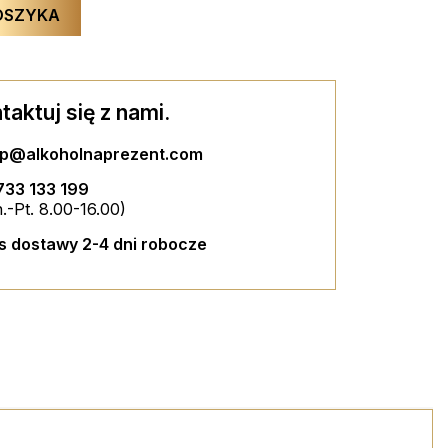
OSZYKA
taktuj się z nami.
ep@alkoholnaprezent.com
XI
ZESTAW 2 KIELISZKÓW MAXI
733 133 199
75,00 PLN
.-Pt. 8.00-16.00)
OU BOX
DUŻY ESPECIALLY FOR YOU BOX
ZYKA
DODAJ DO KOSZYKA
s dostawy 2-4 dni robocze
39,00 PLN
ZYKA
DODAJ DO KOSZYKA