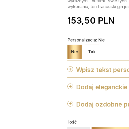
wyraźnymi nutami świeżych z
wykonania, ten francuski gin j
153,50 PLN
Personalizacja: Nie
Nie
Tak
Wpisz tekst perso
Dodaj eleganckie

favorite_border
favorite_border
favorite_border
Dodaj ozdobne p

favorite_border
favorite_border
favorite_border
Ilość