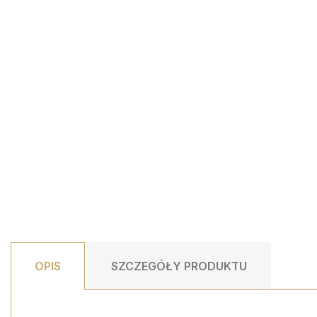
BOGATO ZDOBIONA SZKLANKA ZE...
ZE
55,00 PLN
DUŻY CREME EXCLUSIVE BOX
DODAJ DO KOSZYKA
39,00 PLN
DODAJ DO KOSZYKA
OPIS
SZCZEGÓŁY PRODUKTU