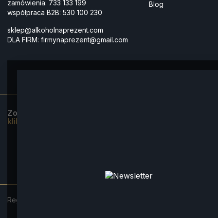
zamówienia:
733 133 199
Blog
współpraca B2B:
530 100 230
sklep@alkoholnaprezent.com
DLA FIRM:
firmynaprezent@gmail.com
Zobacz naszą ofertę świąteczną dla firm 2025:
kliknij tutaj.
*większość zamówień jest wysyłana z naszego 
POLITYKI
Regulamin
Polityka prywatności
© 2025 - Vobacom