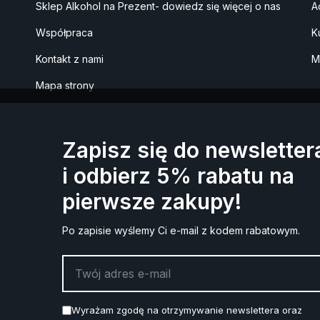
Sklep Alkohol na Prezent- dowiedz się więcej o nas
A
Współpraca
K
Kontakt z nami
M
Mapa strony
Zapisz się do newsletter
i odbierz 5% rabatu na
pierwsze zakupy!
90% zamówień realizujemy w ciągu 24h*
magazynu w ciągu 24-48h, na niektóre produkty należy poczekać 
Po zapisie wyślemy Ci e-mail z kodem rabatowym.
Wyrażam zgodę na otrzymywanie newslettera oraz