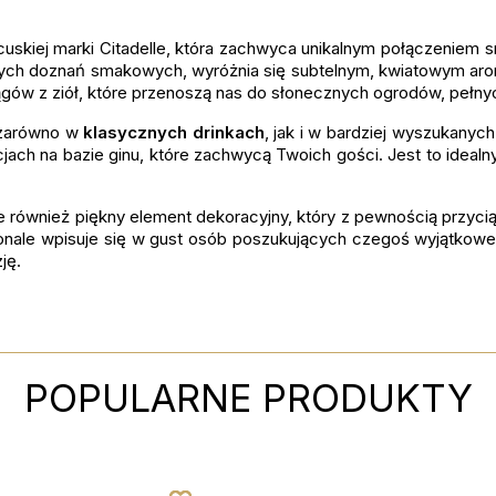
ncuskiej marki Citadelle, która zachwyca unikalnym połączeniem
wnych doznań smakowych, wyróżnia się subtelnym, kwiatowym ar
gów z ziół, które przenoszą nas do słonecznych ogrodów, pełnyc
ę zarówno w
klasycznych drinkach
, jak i w bardziej wyszukanych
cjach na bazie ginu, które zachwycą Twoich gości. Jest to ideal
le również piękny element dekoracyjny, który z pewnością przycią
konale wpisuje się w gust osób poszukujących czegoś wyjątkowego
ję.
POPULARNE PRODUKTY