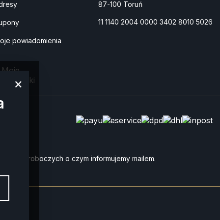
dresy
87-100 Toruń
11 1140 2004 0000 3402 8010 5026
upony
oje powiadomienia
Moje
przesyłki
×
a
do 4 dni roboczych o czym informujemy mailem.