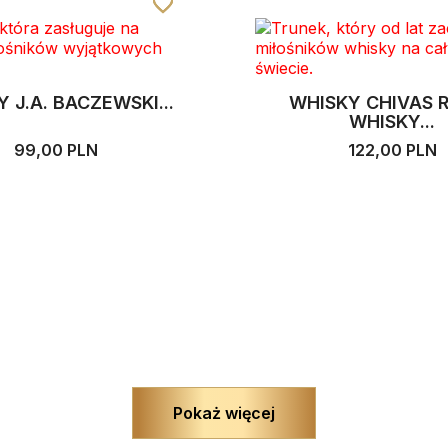
favorite_border
favorite_border
favorite_border
 J.A. BACZEWSKI...
WHISKY CHIVAS 
WHISKY...
99,00 PLN
122,00 PLN
Pokaż więcej