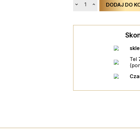
DODAJ DO K
Skon
skl
STAW 2 BOGATO ZDOBIONYCH...
KIELISZEK MA
Tel
100,00 PLN
40,00 PLN
(pon
BLACK EXCLUSIVE BOX
ESPECIALLY FOR Y
DODAJ DO KOSZYKA
DODAJ DO KOS
Cza
29,90 PLN
29,90 PLN
DODAJ DO KOSZYKA
DODAJ DO KOS