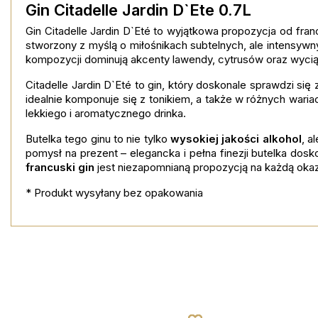
Gin Citadelle Jardin D`Ete 0.7L
Gin Citadelle Jardin D`Eté to wyjątkowa propozycja od fra
stworzony z myślą o miłośnikach subtelnych, ale intensy
kompozycji dominują akcenty lawendy, cytrusów oraz wycią
Citadelle Jardin D`Eté to gin, który doskonale sprawdzi si
idealnie komponuje się z tonikiem, a także w różnych waria
lekkiego i aromatycznego drinka.
Butelka tego ginu to nie tylko
wysokiej jakości alkohol
, a
pomysł na prezent – elegancka i pełna finezji butelka dos
francuski gin
jest niezapomnianą propozycją na każdą okaz
* Produkt wysyłany bez opakowania