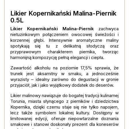
favorite_border
favori
Likier Kopernikański Malina-Piernik
0.5L
Likier Kopernikański Malina–Piernik
zachwyca
nietuzinkowym połączeniem owocowej świeżości i
korzennej głębi. Intensywnie aromatyczne maliny
spotykają się tu z delikatną słodyczą oraz
przyprawowym charakterem piernika, tworząc
harmonijną kompozycję pełną elegancji i ciepła.
Zawartość alkoholu na poziomie 17,5% sprawia, że
trunek jest aksamitny w smaku, a jednocześnie
wyrazisty – idealny zarówno do degustacji w gronie
przyjaciół, jak i jako wyjątkowy dodatek do deserów.
Likier malinowy nawiązuje do bogatej tradycji kulinarnej
Torunia, miasta słynącego z pierników i dziedzictwa
Kopernika, dzięki czemu staje się nie tylko napojem,
lecz także symbolem lokalnej kultury. Dostępny w
limitowanej edycji, oferuje niepowtarzalne doznania
smakowe i stanowi doskonały prezent dla koneserów