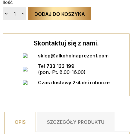
Ilość
DODAJ DO KOSZYKA
Skontaktuj się z nami.
sklep@alkoholnaprezent.com
KIELISZEK MINI ZE ZŁOTYM...
Tel
733 133 199
35,00 PLN
(pon.-Pt. 8.00-16.00)
ESPECIALLY FOR YOU BOX
DODAJ DO KOSZYKA
Czas dostawy 2-4 dni robocze
29,90 PLN
favorite_border
favori
DODAJ DO KOSZYKA
favorite_border
favori
favorite_border
favori
favorite_border
favori
OPIS
SZCZEGÓŁY PRODUKTU
favorite_border
favori