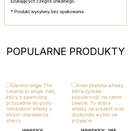
szukających czegoś unikalnego.
* Produkt wysyłany bez opakowania
POPULARNE PRODUKTY
WHISKY MONKE
SHOULDER 0.7L
159,00 PLN
favorite_border
WHISKEY JIM