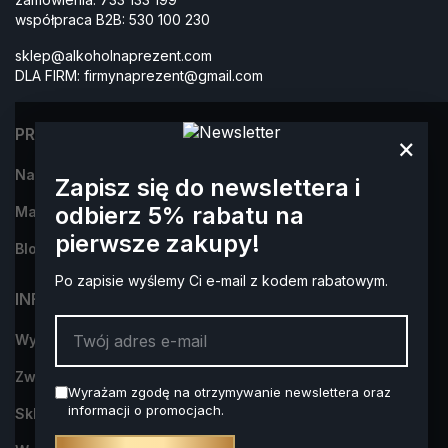
współpraca B2B:
530 100 230
sklep@alkoholnaprezent.com
DLA FIRM:
firmynaprezent@gmail.com
PRODUKTY
×
Najczęściej kupowane
Zapisz się do newslettera i
odbierz 5% rabatu na
Marki
pierwsze zakupy!
Blog
Po zapisie wyślemy Ci e-mail z kodem rabatowym.
INFORMACJA
Wysyłka i płatności
Zwroty i reklamacje
Wyrażam zgodę na otrzymywanie newslettera oraz
informacji o promocjach.
Sklep Alkohol na Prezent- dowiedz się więcej o nas