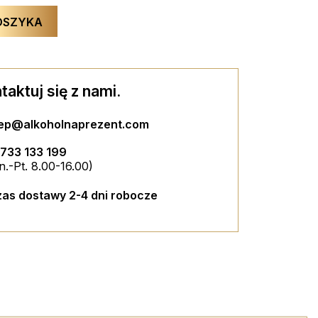
OSZYKA
M RANTEM
ZESTAW 2 SZKLANEK ZE ZŁOTYM...
80,00 PLN
taktuj się z nami.
OU BOX
DUŻY ESPECIALLY FOR YOU BOX
ZYKA
DODAJ DO KOSZYKA
lep@alkoholnaprezent.com
39,00 PLN
ZYKA
DODAJ DO KOSZYKA
733 133 199
n.-Pt. 8.00-16.00)
as dostawy 2-4 dni robocze