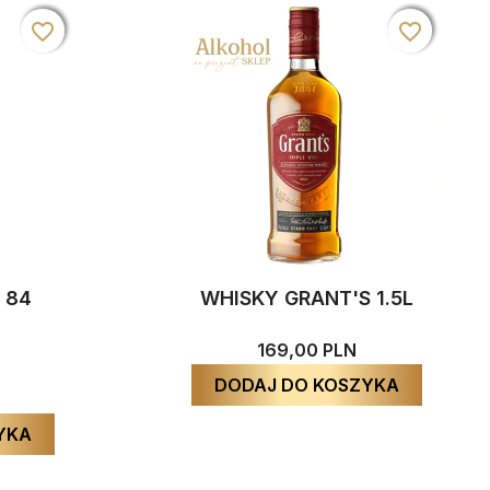
favorite_border
favorite_border
favorite_border
favorite_border
favorite_border
favorite_border
 84
WHISKY GRANT'S 1.5L
169,00 PLN
DODAJ DO KOSZYKA
YKA