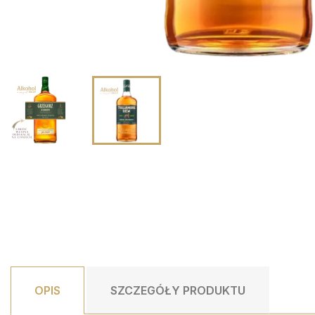
BOGATO ZDOBIONA SZKLANKA ZE...
ZE
55,00 PLN
DUŻY CREME EXCLUSIVE BOX
DODAJ DO KOSZYKA
39,00 PLN
DODAJ DO KOSZYKA
OPIS
SZCZEGÓŁY PRODUKTU