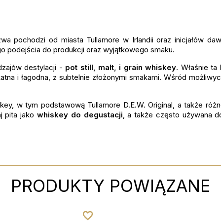
azwa pochodzi od miasta Tullamore w Irlandii oraz inicjałów daw
go podejścia do produkcji oraz wyjątkowego smaku.
zajów destylacji -
pot still, malt, i grain whiskey
. Właśnie ta
katna i łagodna, z subtelnie złożonymi smakami. Wśród możliwy
key, w tym podstawową Tullamore D.E.W. Original, a także róż
 pita jako
whiskey do degustacji
, a także często używana 
PRODUKTY POWIĄZANE
favorite_border
favorite_border
favorite_border