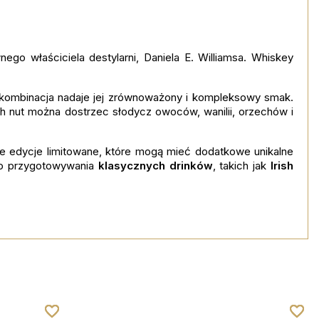
nego właściciela destylarni, Daniela E. Williamsa. Whiskey
 kombinacja nadaje jej zrównoważony i kompleksowy smak.
ch nut można dostrzec słodycz owoców, wanilii, orzechów i
ne edycje limitowane, które mogą mieć dodatkowe unikalne
do przygotowywania
klasycznych drinków
, takich jak
Irish
favorite_border
favorite_border
favorite_border
favorite_border
favorite_border
favorite_border