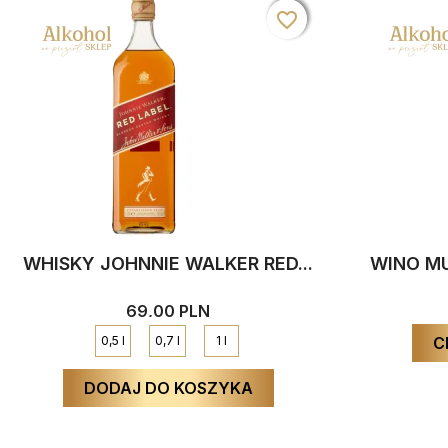
favorite_border
favorite_border
favorite_border
WHISKY JOHNNIE WALKER RED...
WINO MU
69,00 PLN
0,5 l
0,7 l
1 l
C
DODAJ DO KOSZYKA