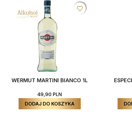
favorite_border
favorite_border
favorite_border
WERMUT MARTINI BIANCO 1L
ESPEC
49,90 PLN
DODAJ DO KOSZYKA
DO