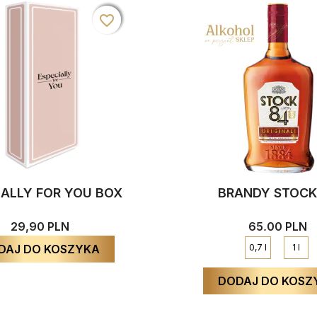
favorite_border
favorite_border
favorite_border
IALLY FOR YOU BOX
BRANDY STOCK
29,90 PLN
65,00 PLN
DAJ DO KOSZYKA
0,7 l
1 l
DODAJ DO KOSZ