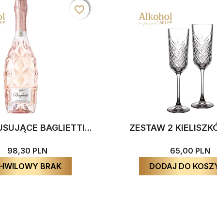
favorite_border
favorite_border
favorite_border
SUJĄCE BAGLIETTI...
ZESTAW 2 KIELISZKÓ
98,30 PLN
65,00 PLN
HWILOWY BRAK
DODAJ DO KOSZ