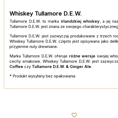
Whiskey Tullamore D.E.W.
Tullamore D.E.W. to marka
irlandzkiej whiskey
, a jej n
Tullamore D.E.W. jest znana ze swojego charakterystyczne
Tullamore D.E.W. jest zazwyczaj produkowane z trzech rod
Whiskey Tullamore D.E.W. często jest opisywana jako deli
przyjemne nuty drewniane.
Marka Tullamore D.E.W. oferuje
różne wersje
swojej whis
cechy smakowe. Whiskey Tullamore D.E.W. jest zazwyczaj
Coffee
czy
Tullamore D.E.W. & Ginger Ale
.
* Produkt wysyłany bez opakowania
favorite_border
favorite_border
favorite_border