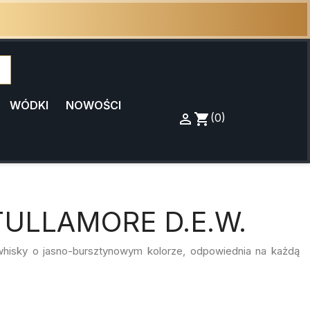
WÓDKI
NOWOŚCI

Zaloguj
shopping_cart
Koszyk
(0)
się
ULLAMORE D.E.W.
 whisky o jasno-bursztynowym kolorze, odpowiednia na każdą