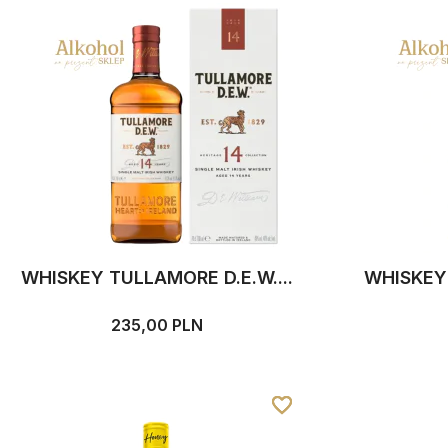
WHISKEY TULLAMORE D.E.W....
WHISKEY 
235,00 PLN
favorite_border
favorite_border
favorite_border