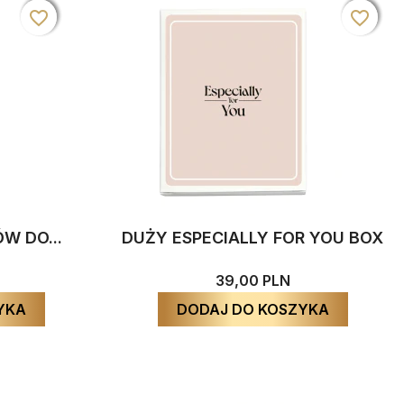
favorite_border
favorite_border
favorite_border
favorite_border
favorite_border
favorite_border
W DO...
DUŻY ESPECIALLY FOR YOU BOX
39,00 PLN
YKA
DODAJ DO KOSZYKA