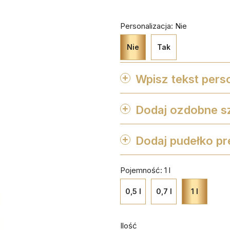
Personalizacja: Nie
Nie
Tak
Wpisz tekst perso
Dodaj ozdobne s

favorite_border
favorite_border
favorite_border
Dodaj pudełko p

favorite_border
favorite_border
favorite_border
Pojemność: 1 l
0,5 l
0,7 l
1 l
Ilość