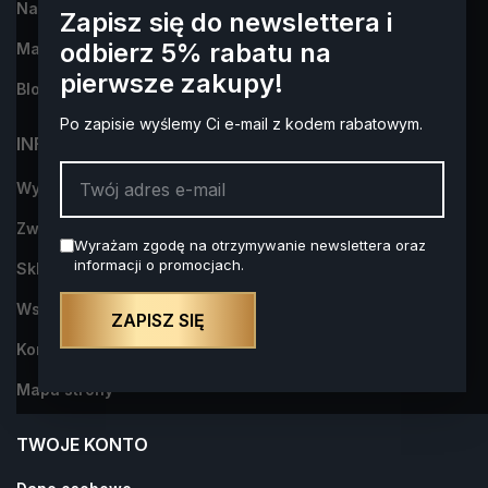
Najczęściej kupowane
Zapisz się do newslettera i
odbierz 5% rabatu na
Marki
pierwsze zakupy!
Blog
Po zapisie wyślemy Ci e-mail z kodem rabatowym.
INFORMACJA
Wysyłka i płatności
Zwroty i reklamacje
Wyrażam zgodę na otrzymywanie newslettera oraz
informacji o promocjach.
Sklep Alkohol na Prezent- dowiedz się więcej o nas
Współpraca
ZAPISZ SIĘ
Kontakt z nami
Mapa strony
TWOJE KONTO