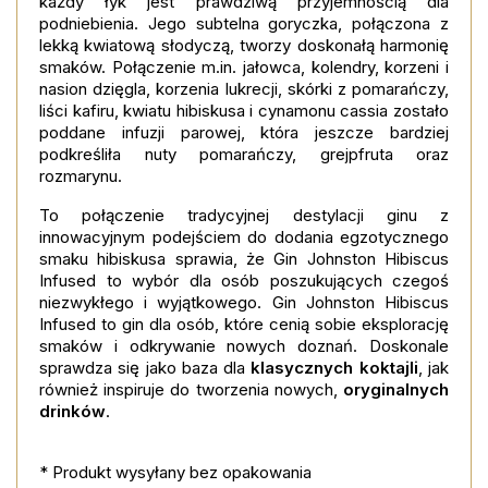
każdy łyk jest prawdziwą przyjemnością dla
podniebienia. Jego subtelna goryczka, połączona z
lekką kwiatową słodyczą, tworzy doskonałą harmonię
smaków. Połączenie m.in. jałowca, kolendry, korzeni i
nasion dzięgla, korzenia lukrecji, skórki z pomarańczy,
liści kafiru, kwiatu hibiskusa i cynamonu cassia zostało
poddane infuzji parowej, która jeszcze bardziej
podkreśliła nuty pomarańczy, grejpfruta oraz
rozmarynu.
To połączenie tradycyjnej destylacji ginu z
innowacyjnym podejściem do dodania egzotycznego
smaku hibiskusa sprawia, że Gin Johnston Hibiscus
Infused to wybór dla osób poszukujących czegoś
niezwykłego i wyjątkowego.
Gin Johnston Hibiscus
Infused to gin dla osób, które cenią sobie eksplorację
smaków i odkrywanie nowych doznań. Doskonale
sprawdza się jako baza dla
klasycznych koktajli
, jak
również inspiruje do tworzenia nowych,
oryginalnych
drinków
.
* Produkt wysyłany bez opakowania