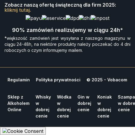
Zobacz naszą ofertę świąteczną dla firm 2025:
kliknij tutaj.
90% zamówień realizujemy w ciągu 24h*
*większość zamówień jest wysyłana z naszego magazynu w
ciągu 24-48h, na niektóre produkty należy poczekać do 4 dni
roboczych o czym informujemy mailem.
Regulamin
Polityka prywatności
© 2025 - Vobacom
Sklep z
Whisky
Wódka
Gin w
Koniak
Szampa
Alkoholem
w
w
dobrej
w
w dobre
Online
dobrej
dobrej
cenie
dobrej
cenie
cenie
cenie
cenie