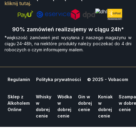
kliknij tutaj.
90% zamówień realizujemy w ciągu 24h*
*większość zamówień jest wysyłana z naszego magazynu w
ciągu 24-48h, na niektóre produkty należy poczekać do 4 dni
roboczych o czym informujemy mailem.
Regulamin
Polityka prywatności
© 2025 - Vobacom
Sklep z
Whisky
Wódka
Gin w
Koniak
Szampa
Alkoholem
w
w
dobrej
w
w dobre
Online
dobrej
dobrej
cenie
dobrej
cenie
cenie
cenie
cenie