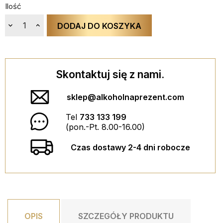
Ilość
DODAJ DO KOSZYKA
Skontaktuj się z nami.
KIELISZEK MAXI
sklep@alkoholnaprezent.com
Tel
733 133 199
40,00 PLN
(pon.-Pt. 8.00-16.00)
ESPECIALLY FOR YOU BOX
DODAJ DO KOSZYKA
Czas dostawy 2-4 dni robocze
29,90 PLN
DODAJ DO KOSZYKA
OPIS
SZCZEGÓŁY PRODUKTU