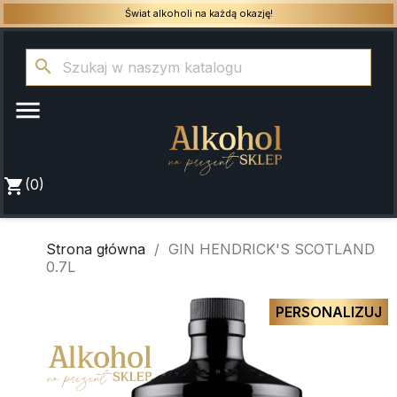
Świat alkoholi na każdą okazję!
search

shopping_cart
(0)
Strona główna
GIN HENDRICK'S SCOTLAND
0.7L
PERSONALIZUJ