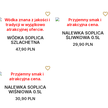
favorite_border
favorite_border
favorite_border
favorite_borde
favorite_borde
favorite_borde
NALEWKA SOPLICA
ŚLIWKOWA 0.5L
WÓDKA SOPLICA
SZLACHETNA
29,90 PLN
47,90 PLN
favorite_border
favorite_border
favorite_border
NALEWKA SOPLICA
WIŚNIOWA 0.5L
30,90 PLN