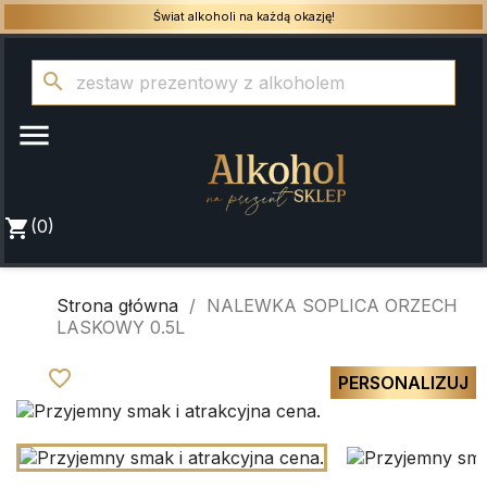
Świat alkoholi na każdą okazję!
search

shopping_cart
(0)
Strona główna
NALEWKA SOPLICA ORZECH
LASKOWY 0.5L
favorite_border
PERSONALIZUJ