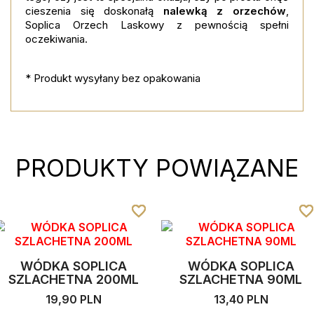
cieszenia się doskonałą
nalewką z orzechów
,
Soplica Orzech Laskowy z pewnością spełni
oczekiwania.
* Produkt wysyłany bez opakowania
PRODUKTY POWIĄZANE
favorite_border
favorite_border
favorite_border
favorite_borde
favorite_borde
favorite_borde
WÓDKA SOPLICA
WÓDKA SOPLICA
SZLACHETNA 200ML
SZLACHETNA 90ML
19,90 PLN
13,40 PLN