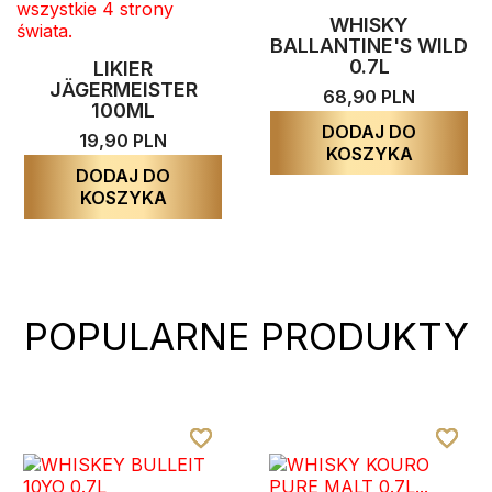
WHISKY
BALLANTINE'S WILD
0.7L
LIKIER
JÄGERMEISTER
68,90 PLN
100ML
DODAJ DO
19,90 PLN
KOSZYKA
DODAJ DO
KOSZYKA
POPULARNE PRODUKTY
favorite_border
favorite_border
favorite_border
favorite_border
favorite_border
favorite_border