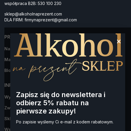
współpraca B2B:
530 100 230
sklep@alkoholnaprezent.com
DLA FIRM:
firmynaprezent@gmail.com
PRODUKTY
×
Najczęściej kupowane
Marki
Blog
INFORMACJA
Zapisz się do newslettera i
Wysyłka i płatności
odbierz 5% rabatu na
Zwroty i reklamacje
pierwsze zakupy!
Sklep Alkohol na Prezent- dowiedz się więcej o nas
Po zapisie wyślemy Ci e-mail z kodem rabatowym.
Współpraca