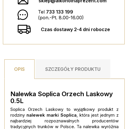
KIELISZEK MINI ZE ZŁOTYM...
sklep@alkoholnaprezent.com
Tel
733 133 199
35,00 PLN
(pon.-Pt. 8.00-16.00)
ESPECIALLY FOR YOU BOX
DODAJ DO KOSZYKA
Czas dostawy 2-4 dni robocze
29,90 PLN
DODAJ DO KOSZYKA
OPIS
SZCZEGÓŁY PRODUKTU
Nalewka Soplica Orzech Laskowy
0.5L
Soplica Orzech Laskowy to wyjątkowy produkt z
rodziny
nalewek marki Soplica
, która jest jednym z
najbardziej rozpoznawalnych producentów
tradycyjnych trunków w Polsce. Ta nalewka wyróżnia