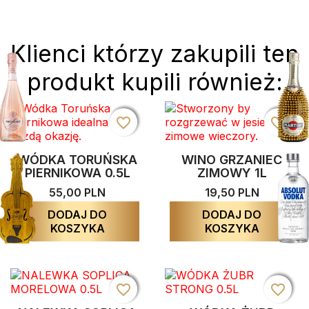
Klienci którzy zakupili ten
produkt kupili również:
favorite_border
favorite_border
favorite_border
favorite_border
favorite_border
favorite_border
WÓDKA TORUŃSKA
WINO GRZANIEC
PIERNIKOWA 0.5L
ZIMOWY 1L
55,00 PLN
19,50 PLN
DODAJ DO
DODAJ DO
KOSZYKA
KOSZYKA
favorite_border
favorite_border
favorite_border
favorite_border
favorite_border
favorite_border