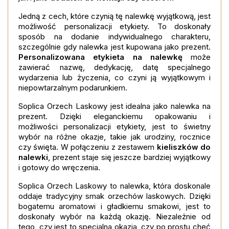
Jedną z cech, które czynią tę nalewkę wyjątkową, jest
możliwość personalizacji etykiety. To doskonały
sposób na dodanie indywidualnego charakteru,
szczególnie gdy nalewka jest kupowana jako prezent.
Personalizowana etykieta na nalewkę
może
zawierać nazwę, dedykację, datę specjalnego
wydarzenia lub życzenia, co czyni ją wyjątkowym i
niepowtarzalnym podarunkiem.
Soplica Orzech Laskowy jest idealna jako nalewka na
prezent. Dzięki eleganckiemu opakowaniu i
możliwości personalizacji etykiety, jest to świetny
wybór na różne okazje, takie jak urodziny, rocznice
czy święta. W połączeniu z zestawem
kieliszków do
nalewki
, prezent staje się jeszcze bardziej wyjątkowy
i gotowy do wręczenia.
Soplica Orzech Laskowy to nalewka, która doskonale
oddaje tradycyjny smak orzechów laskowych. Dzięki
bogatemu aromatowi i gładkiemu smakowi, jest to
doskonały wybór na każdą okazję. Niezależnie od
tego, czy jest to specjalna okazja, czy po prostu chęć