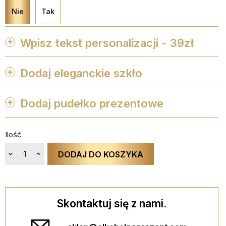
Nie
Tak
Wpisz tekst personalizacji - 39zł
Dodaj eleganckie szkło


favorite_border
favorite_border
favorite_border
Dodaj pudełko prezentowe
Maks. 250 znaków


ZAPISZ PERSONALIZACJE
favorite_border
favorite_border
favorite_border
Ilość
DODAJ DO KOSZYKA
Skontaktuj się z nami.