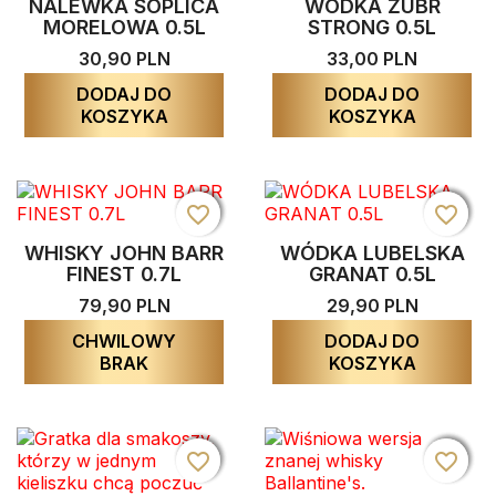
NALEWKA SOPLICA
WÓDKA ŻUBR
MORELOWA 0.5L
STRONG 0.5L
30,90 PLN
33,00 PLN
DODAJ DO
DODAJ DO
KOSZYKA
KOSZYKA
favorite_border
favorite_border
favorite_border
favorite_border
favorite_border
favorite_border
WHISKY JOHN BARR
WÓDKA LUBELSKA
FINEST 0.7L
GRANAT 0.5L
79,90 PLN
29,90 PLN
CHWILOWY
DODAJ DO
BRAK
KOSZYKA
favorite_border
favorite_border
favorite_border
favorite_border
favorite_border
favorite_border