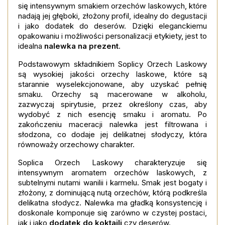
się intensywnym smakiem orzechów laskowych, które
nadają jej głęboki, złożony profil, idealny do degustacji
i jako dodatek do deserów. Dzięki eleganckiemu
opakowaniu i możliwości personalizacji etykiety, jest to
idealna
nalewka na prezent
.
Podstawowym składnikiem Soplicy Orzech Laskowy
są wysokiej jakości orzechy laskowe, które są
starannie wyselekcjonowane, aby uzyskać pełnię
smaku. Orzechy są macerowane w alkoholu,
zazwyczaj spirytusie, przez określony czas, aby
wydobyć z nich esencję smaku i aromatu. Po
zakończeniu maceracji nalewka jest filtrowana i
słodzona, co dodaje jej delikatnej słodyczy, która
równoważy orzechowy charakter.
Soplica Orzech Laskowy charakteryzuje się
intensywnym aromatem orzechów laskowych, z
subtelnymi nutami wanilii i karmelu. Smak jest bogaty i
złożony, z dominującą nutą orzechów, którą podkreśla
delikatna słodycz. Nalewka ma gładką konsystencję i
doskonale komponuje się zarówno w czystej postaci,
jak i jako
dodatek do koktajli
czy deserów.