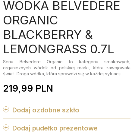
WÓDKA BELVEDERE
ORGANIC
BLACKBERRY &
LEMONGRASS 0.7L
Seria Belvedere Organic to kategoria smakowych,
organicznych wódek od polskiej marki, która zawojowała
świat. Droga wódka, która sprawdzi się w każdej sytuacji.
219,99 PLN
Dodaj ozdobne szkło


ZESTAW
ZESTAW
Dodaj pudełko prezentowe
2
2