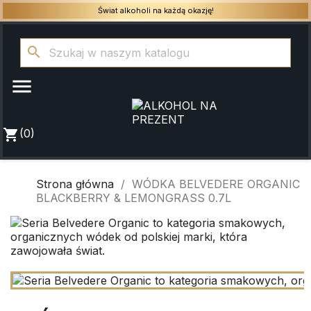
Świat alkoholi na każdą okazję!
search

shopping_cart
(0)
Strona główna
WÓDKA BELVEDERE ORGANIC
BLACKBERRY & LEMONGRASS 0.7L