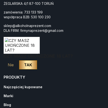
ŻEGLARSKA 4/1 87-100 TORUŃ
zamówienia:
733 133 199
współpraca B2B:
530 100 230
sklep@alkoholnaprezent.com
DLA FIRM:
firmynaprezent@gmail.com
CZY MASZ UKOŃCZONE 18 LAT?
Nie
TAK
PRODUKTY
×
Zapisz się do newslettera i
Najczęściej kupowane
odbierz 5% rabatu na
Marki
pierwsze zakupy!
Blog
Po zapisie wyślemy Ci e-mail z kodem rabatowym.