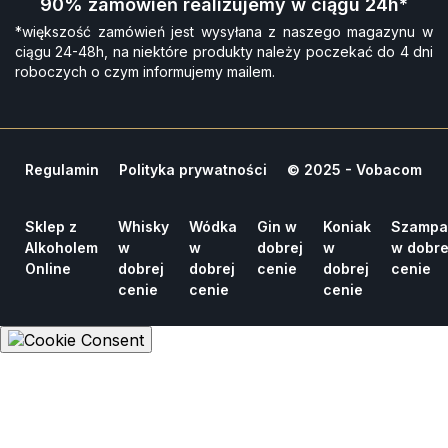
90% zamówień realizujemy w ciągu 24h*
*większość zamówień jest wysyłana z naszego magazynu w
ciągu 24-48h, na niektóre produkty należy poczekać do 4 dni
roboczych o czym informujemy mailem.
Regulamin
Polityka prywatności
© 2025 - Vobacom
Sklep z
Whisky
Wódka
Gin w
Koniak
Szampa
Alkoholem
w
w
dobrej
w
w dobre
Online
dobrej
dobrej
cenie
dobrej
cenie
cenie
cenie
cenie