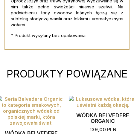
Oprócz jeżyn oraz trawy cytrynowej wyczuwalne są w
nim także pełne świeżości niuanse szałwii. Na
podniebieniu tony owoców leśnych łączą się z
subtelną słodyczą wanilii oraz lekkimi i aromatycznymi
ziołami.
* Produkt wysyłany bez opakowania
PRODUKTY POWIĄZANE
WÓDKA BELVEDERE
ORGANIC
139,00 PLN
WÓDKA BELVEDERE