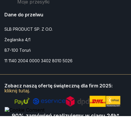
Moje przesyłki
Dane do przelwu
SLB PRODUCT SP. Z O.O.
Żeglarska 4/1
87-100 Toruń
11 1140 2004 0000 3402 8010 5026
Zobacz naszą ofertę świąteczną dla firm 2025:
kliknij tutaj.
90% zamówień realizujemy w ciągu 24h*
*większość zamówień jest wysyłana z naszego magazynu w
ciągu 24-48h, na niektóre produkty należy poczekać do 4 dni