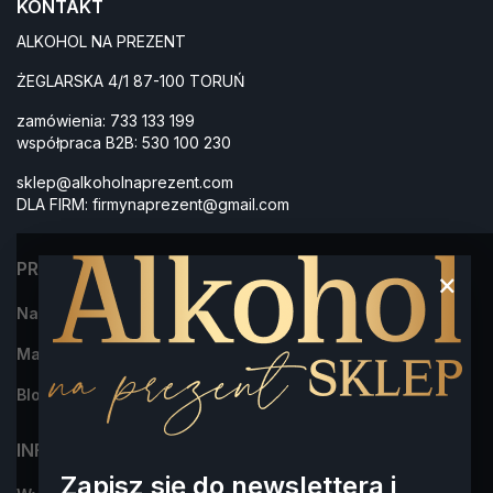
KONTAKT
ALKOHOL NA PREZENT
ŻEGLARSKA 4/1 87-100 TORUŃ
zamówienia:
733 133 199
współpraca B2B:
530 100 230
sklep@alkoholnaprezent.com
DLA FIRM:
firmynaprezent@gmail.com
PRODUKTY
×
Najczęściej kupowane
Marki
Blog
INFORMACJA
Zapisz się do newslettera i