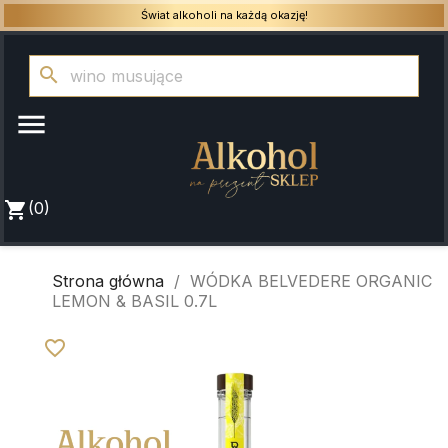
Świat alkoholi na każdą okazję!
search

shopping_cart
(0)
Strona główna
WÓDKA BELVEDERE ORGANIC
LEMON & BASIL 0.7L
favorite_border