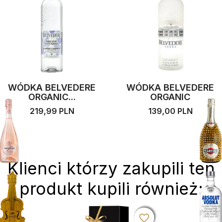
WÓDKA BELVEDERE
WÓDKA BELVEDERE
ORGANIC...
ORGANIC
219,99 PLN
139,00 PLN
Klienci którzy zakupili ten
produkt kupili również:
favorite_border
favorite_border
favorite_border
favorite_border