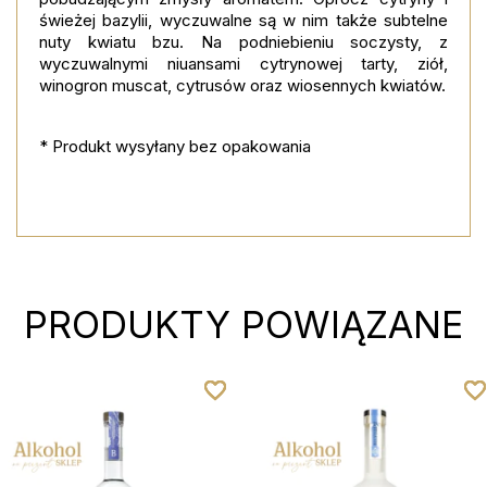
świeżej bazylii, wyczuwalne są w nim także subtelne
nuty kwiatu bzu. Na podniebieniu soczysty, z
wyczuwalnymi niuansami cytrynowej tarty, ziół,
winogron muscat, cytrusów oraz wiosennych kwiatów.
* Produkt wysyłany bez opakowania
PRODUKTY POWIĄZANE
favorite_border
favorite_border
favorite_border
favorite_border
favorite_borde
favorite_borde
favorite_borde
favorite_borde