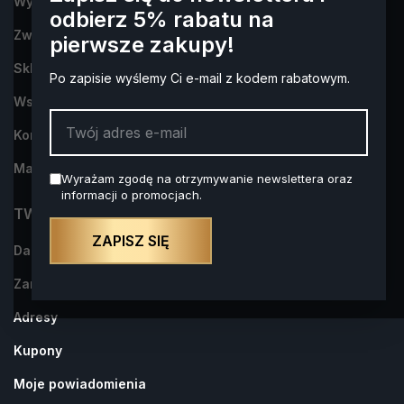
Wysyłka i płatności
odbierz 5% rabatu na
Zwroty i reklamacje
pierwsze zakupy!
Sklep Alkohol na Prezent- dowiedz się więcej o nas
Po zapisie wyślemy Ci e-mail z kodem rabatowym.
Współpraca
Kontakt z nami
Mapa strony
Wyrażam zgodę na otrzymywanie newslettera oraz
informacji o promocjach.
TWOJE KONTO
ZAPISZ SIĘ
Dane osobowe
Zamówienia
Adresy
Kupony
Moje powiadomienia