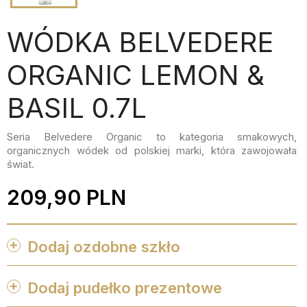
WÓDKA BELVEDERE
ORGANIC LEMON &
BASIL 0.7L
Seria Belvedere Organic to kategoria smakowych,
organicznych wódek od polskiej marki, która zawojowała
świat.
209,90 PLN
Dodaj ozdobne szkło


favorite_border
favorite_border
favorite_border
favorite_border
Dodaj pudełko prezentowe

