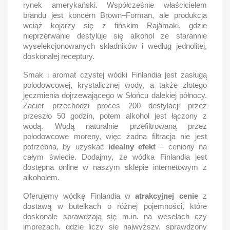
rynek amerykański. Współcześnie właścicielem
brandu jest koncern Brown–Forman, ale produkcja
wciąż kojarzy się z fińskim Rajämaki, gdzie
nieprzerwanie destyluje się alkohol ze starannie
wyselekcjonowanych składników i według jednolitej,
doskonałej receptury.
Smak i aromat czystej wódki Finlandia jest zasługą
polodowcowej, krystalicznej wody, a także złotego
jęczmienia dojrzewającego w Słońcu dalekiej północy.
Zacier przechodzi proces 200 destylacji przez
przeszło 50 godzin, potem alkohol jest łączony z
wodą. Wodą naturalnie przefiltrowaną przez
polodowcowe moreny, więc żadna filtracja nie jest
potrzebna, by uzyskać
idealny efekt
– ceniony na
całym świecie. Dodajmy, że wódka Finlandia jest
dostępna online w naszym sklepie internetowym z
alkoholem.
Oferujemy wódkę Finlandia w
atrakcyjnej cenie
z
dostawą w butelkach o różnej pojemności, które
doskonale sprawdzają się m.in. na weselach czy
imprezach, gdzie liczy się najwyższy, sprawdzony