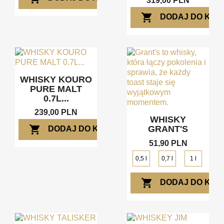
319,00 PLN
shopping_cart
DODAJ DO KOS
WHISKY KOURO
PURE MALT
0.7L...
239,00 PLN
WHISKY
shopping_cart
GRANT'S
DODAJ DO KOSZYKA
51,90 PLN
0,5 l
0,7 l
1 l
shopping_cart
DODAJ DO KOS