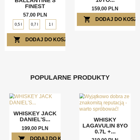
10YO...
BALLANTINE'S
FINEST
159,00 PLN
57,00 PLN
shopping_cart
DODAJ DO KOSZ
0,5 l
0,7 l
1 l
shopping_cart
DODAJ DO KOSZYKA
POPULARNE PRODUKTY
WHISKEY JACK
DANIEL'S...
WHISKY
LAGAVULIN 8YO
199,00 PLN
0.7L +...
shopping_cart
DODAJ DO KOSZYKA