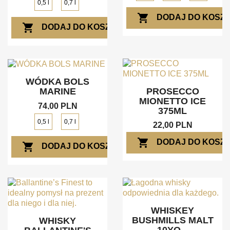
0,5 l
0,7 l
shopping_cart
DODAJ DO KOSZ
shopping_cart
DODAJ DO KOSZYKA
WÓDKA BOLS
MARINE
PROSECCO
MIONETTO ICE
74,00 PLN
375ML
0,5 l
0,7 l
22,00 PLN
shopping_cart
DODAJ DO KOSZ
shopping_cart
DODAJ DO KOSZYKA
WHISKEY
BUSHMILLS MALT
WHISKY