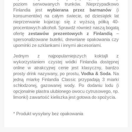
poziom serwowanych trunków. Nieprzypadkowo
Finlandia jest
wybierana przez barmanów
(i
konsumentów) na całym świecie, od dziesiątek lat
nieprzerwanie kojarząc się z wyższą półką 40-
procentowych alkoholi. Sprawdź również naszą bogatą
ofertę
zestawów prezentowych z Finlandią
–
spersonalizowane butelki, drewniane opakowania czy
upominki ze szklankami i innymi akcesoriami.
Jednym z najpopularniejszych koktajli z
wykorzystaniem czystej wódki Finlandia dostępnej
online w atrakcyjnej cenie jest klasyczny, bardzo
prosty drink nazywany, po prostu,
Vodka & Soda
. Na
jedną miarkę Finlandia Classic przypadają 3 miarki
schłodzonej, gazowanej wody. Po dodaniu lodu (i
opcjonalnie plastra ulubionego owocu cytrusowego, np.
limonki) zawartość kieliszka jest gotowa do spożycia.
* Produkt wysyłany bez opakowania