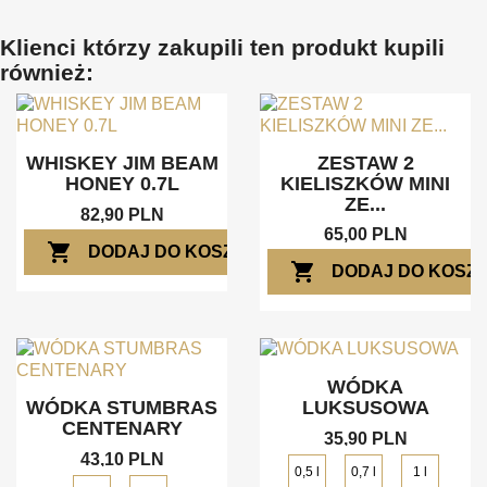
Klienci którzy zakupili ten produkt kupili
również:
WHISKEY JIM BEAM
ZESTAW 2
HONEY 0.7L
KIELISZKÓW MINI
ZE...
82,90 PLN
65,00 PLN
shopping_cart
DODAJ DO KOSZYKA
shopping_cart
DODAJ DO KOSZ
WÓDKA
LUKSUSOWA
WÓDKA STUMBRAS
CENTENARY
35,90 PLN
43,10 PLN
0,5 l
0,7 l
1 l