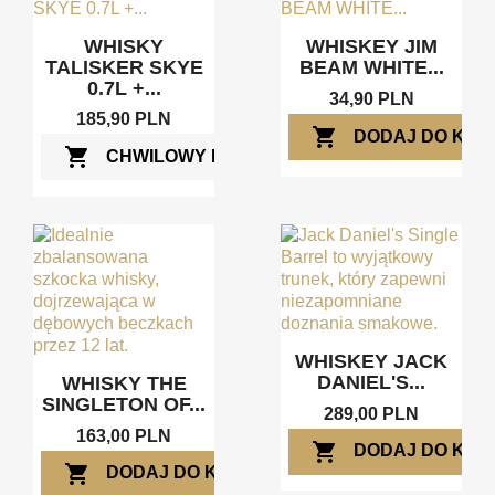
WHISKY
WHISKEY JIM
TALISKER SKYE
BEAM WHITE...
0.7L +...
34,90 PLN
185,90 PLN
shopping_cart
DODAJ DO KOS
shopping_cart
CHWILOWY BRAK
WHISKEY JACK
DANIEL'S...
WHISKY THE
SINGLETON OF...
289,00 PLN
163,00 PLN
shopping_cart
DODAJ DO KOS
shopping_cart
DODAJ DO KOSZYKA