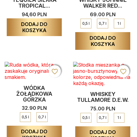
TROPICAL...
WALKER RED...
94,60 PLN
69,00 PLN
DODAJ DO
0,5 l
0,7 l
1 l
KOSZYKA
DODAJ DO
KOSZYKA
favorite_border
favorite_border
favorite_border
favorite_border
favorite_border
favorite_border
WÓDKA
ŻOŁĄDKOWA
WHISKEY
GORZKA
TULLAMORE D.E.W.
32,90 PLN
75,00 PLN
0,5 l
0,7 l
0,5 l
0,7 l
1 l
DODAJ DO
DODAJ DO