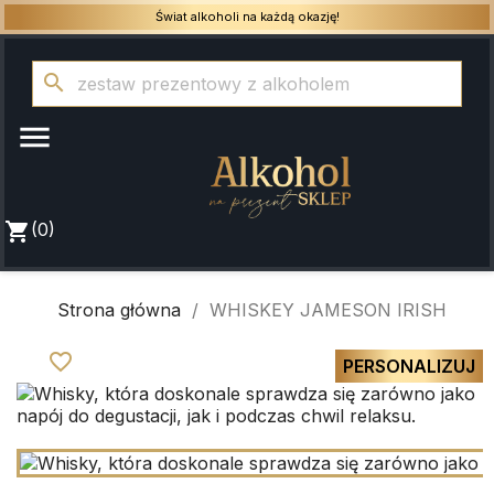
Świat alkoholi na każdą okazję!
search

shopping_cart
(0)
Strona główna
WHISKEY JAMESON IRISH
favorite_border
PERSONALIZUJ