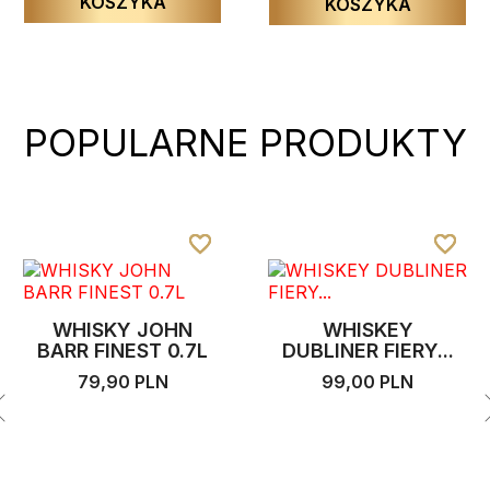
KOSZYKA
KOSZYKA
POPULARNE PRODUKTY
favorite_border
favorite_border
favorite_border
favorite_border
favorite_border
favorite_border
WHISKY JOHN
WHISKEY
BARR FINEST 0.7L
DUBLINER FIERY...
79,90 PLN
99,00 PLN