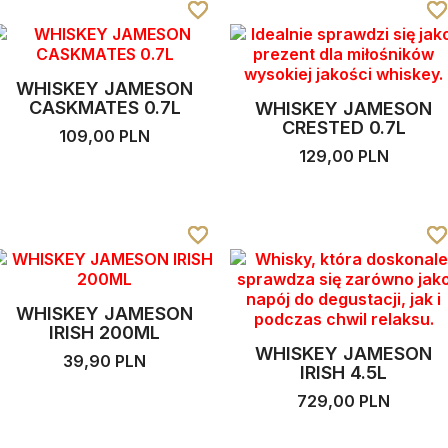
favorite_border
favorite_border
favorite_border
favorite_borde
favorite_borde
favorite_borde
WHISKEY JAMESON
CASKMATES 0.7L
WHISKEY JAMESON
CRESTED 0.7L
109,00 PLN
129,00 PLN
favorite_border
favorite_border
favorite_border
favorite_borde
favorite_borde
favorite_borde
WHISKEY JAMESON
IRISH 200ML
WHISKEY JAMESON
39,90 PLN
IRISH 4.5L
729,00 PLN