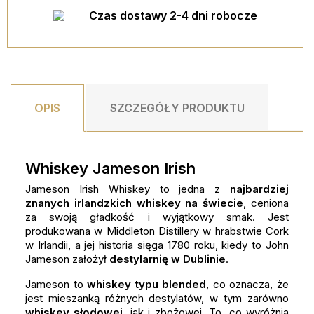
Czas dostawy 2-4 dni robocze
OPIS
SZCZEGÓŁY PRODUKTU
Whiskey Jameson Irish
Jameson Irish Whiskey to jedna z
najbardziej
znanych irlandzkich whiskey na świecie
, ceniona
za swoją gładkość i wyjątkowy smak. Jest
produkowana w Middleton Distillery w hrabstwie Cork
w Irlandii, a jej historia sięga 1780 roku, kiedy to John
Jameson założył
destylarnię w Dublinie
.
Jameson to
whiskey typu blended
, co oznacza, że
jest mieszanką różnych destylatów, w tym zarówno
whiskey słodowej
, jak i zbożowej. To, co wyróżnia