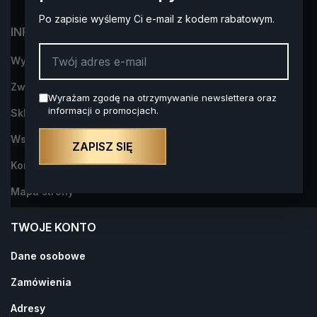
Po zapisie wyślemy Ci e-mail z kodem rabatowym.
INFORMACJA
Wysyłka i płatności
Zwroty i reklamacje
Wyrażam zgodę na otrzymywanie newslettera oraz
informacji o promocjach.
Sklep Alkohol na Prezent- dowiedz się więcej o nas
Współpraca
ZAPISZ SIĘ
Kontakt z nami
Mapa strony
TWOJE KONTO
Dane osobowe
Zamówienia
Adresy