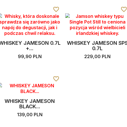
favorite_border
favorite_border
favorite_border
favorite_borde
favorite_borde
favorite_borde
WHISKEY JAMESON 0.7L
WHISKEY JAMESON SP
+...
0.7L
99,90 PLN
229,00 PLN
favorite_border
favorite_border
favorite_border
WHISKEY JAMESON
BLACK...
139,00 PLN