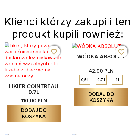
Klienci którzy zakupili ten
produkt kupili również:
favorite_border
favorite_border
favorite_border
favorite_border
favorite_border
favorite_border
WÓDKA ABSOLUT
42,90 PLN
0,5 l
0,7 l
1 l
LIKIER COINTREAU
0.7L
DODAJ DO
KOSZYKA
110,00 PLN
DODAJ DO
KOSZYKA