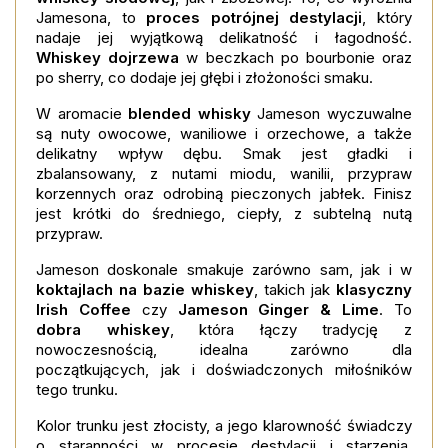
Jamesona, to
proces potrójnej destylacji
, który
nadaje jej wyjątkową delikatność i łagodność.
Whiskey dojrzewa
w beczkach po bourbonie oraz
po sherry, co dodaje jej głębi i złożoności smaku.
W aromacie
blended whisky
Jameson wyczuwalne
są nuty owocowe, waniliowe i orzechowe, a także
delikatny wpływ dębu. Smak jest gładki i
zbalansowany, z nutami miodu, wanilii, przypraw
korzennych oraz odrobiną pieczonych jabłek. Finisz
jest krótki do średniego, ciepły, z subtelną nutą
przypraw.
Jameson doskonale smakuje zarówno sam, jak i w
koktajlach na bazie whiskey
, takich jak
klasyczny
Irish Coffee
czy
Jameson Ginger & Lime
. To
dobra whiskey
, która łączy tradycję z
nowoczesnością, idealna zarówno dla
początkujących, jak i doświadczonych miłośników
tego trunku.
Kolor trunku jest złocisty, a jego klarowność świadczy
o staranności w procesie destylacji i starzenia.