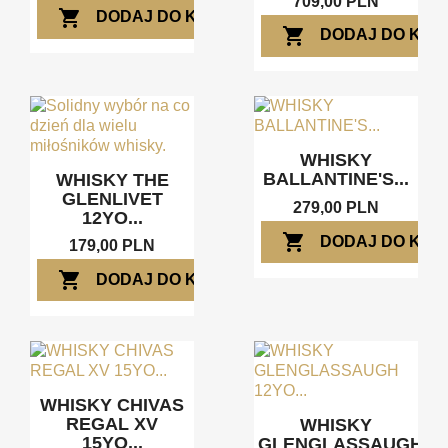
709,00 PLN
shopping_cart
DODAJ DO KOSZYKA
shopping_cart
DODAJ DO KOS
WHISKY
BALLANTINE'S...
WHISKY THE
GLENLIVET
279,00 PLN
12YO...
shopping_cart
DODAJ DO KOS
179,00 PLN
shopping_cart
DODAJ DO KOSZYKA
WHISKY CHIVAS
REGAL XV
WHISKY
15YO...
GLENGLASSAUGH