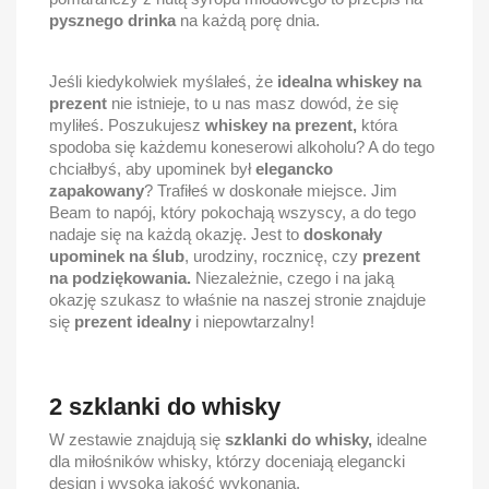
pysznego drinka
na każdą porę dnia.
Jeśli kiedykolwiek myślałeś, że
idealna whiskey na
prezent
nie istnieje, to u nas masz dowód, że się
myliłeś. Poszukujesz
whiskey na prezent,
która
spodoba się każdemu koneserowi alkoholu? A do tego
chciałbyś, aby upominek był
elegancko
zapakowany
? Trafiłeś w doskonałe miejsce. Jim
Beam to napój, który pokochają wszyscy, a do tego
nadaje się na każdą okazję. Jest to
doskonały
upominek na ślub
, urodziny, rocznicę, czy
prezent
na podziękowania.
Niezależnie, czego i na jaką
okazję szukasz to właśnie na naszej stronie znajduje
się
prezent idealny
i niepowtarzalny!
2 szklanki do whisky
W zestawie znajdują się
szklanki do whisky,
idealne
dla miłośników whisky, którzy doceniają elegancki
design i wysoką jakość wykonania.