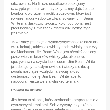
odczuwalne. Na finiszu dodatkowo poczujemy
szczyptę pieprzu i aromatyczny palony dąb. Jest to
bourbon o wyraźnym profilu zbożowym, który jest
również łagodny i dobrze zbalansowany. Jim Beam
White ma klasyczny, złocisty kolor bourbona i jest
produkowany z mieszanki ziaren kukurydzy, żyta i
jęczmienia.
Ta whiskey jest często wykorzystywana jako baza dla
wielu koktajli, takich jak whisky soda, whisky sour czy
też Manhattan. Jim Beam White jest również ceniony
przez wielu miłośników whisky jako alkohol do
spożywania na czysto lub z lodem. Jim Beam White
jest dostępny na całym świecie i cieszy się dużą
popularnością ze względu na swoją jakość,
dostępność i cenę. Jim Beam White label to
najpopularniejsza wersja whiskey tej marki.
Pomysł na drinka:
Jim beam to alkohol, który doskonale komponuje się z
cytrusowymi smakami. Sok z cytryny, czy skórka
pomarańczy z nutą syropu miodowego to przepis na