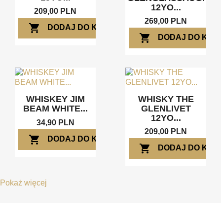
12YO...
209,00 PLN
269,00 PLN
shopping_cart
DODAJ DO KOSZYKA
shopping_cart
DODAJ DO KOS
WHISKEY JIM
WHISKY THE
BEAM WHITE...
GLENLIVET
12YO...
34,90 PLN
209,00 PLN
shopping_cart
DODAJ DO KOSZYKA
shopping_cart
DODAJ DO KOS
Pokaż więcej