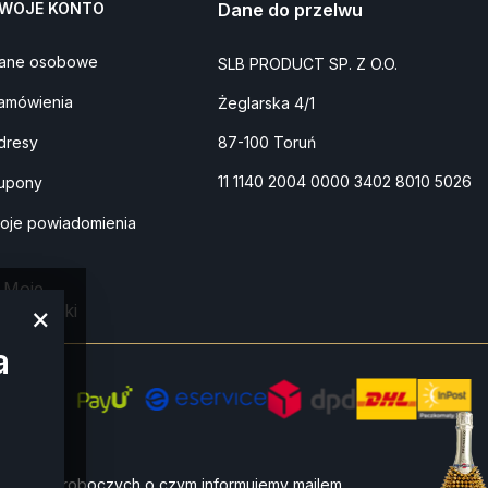
WOJE KONTO
Dane do przelwu
ane osobowe
SLB PRODUCT SP. Z O.O.
amówienia
Żeglarska 4/1
dresy
87-100 Toruń
11 1140 2004 0000 3402 8010 5026
upony
oje powiadomienia
Moje
przesyłki
×
a
do 4 dni roboczych o czym informujemy mailem.