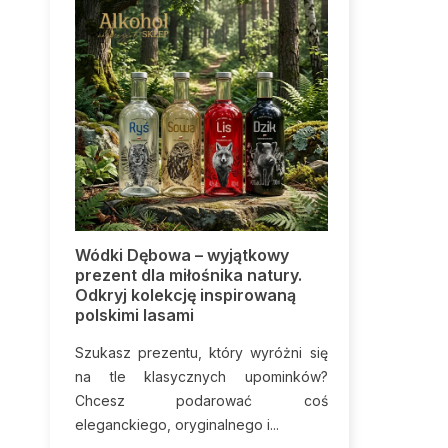
ku:
Wódki Dębowa – wyjątkowy
Pakiety mini
tzer
prezent dla miłośnika natury.
panieński i 
Odkryj kolekcję inspirowaną
początek śl
h dni i
polskimi lasami
Organizacj
 nasze
Szukasz prezentu, który wyróżni się
wyjątkowy cz
ralnie
na tle klasycznych upominków?
emocji i ni
Chcesz podarować coś
Zanim jednak p
eleganckiego, oryginalnego i...
Czytaj więcej