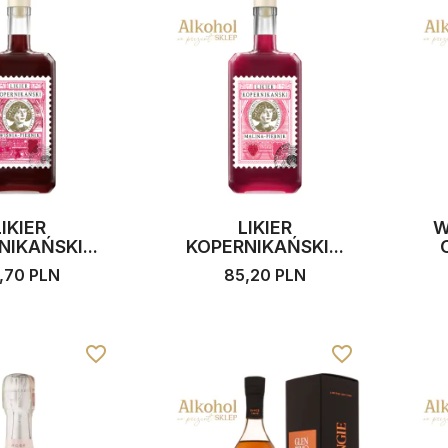
LIKIER
LIKIER
W
IKAŃSKI...
KOPERNIKAŃSKI...
,70 PLN
85,20 PLN
favorite_border
favorite_border