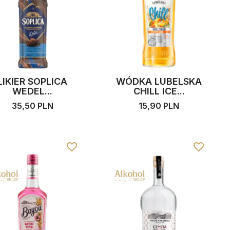
LIKIER SOPLICA
WÓDKA LUBELSKA
WEDEL...
CHILL ICE...
35,50 PLN
15,90 PLN
favorite_border
favorite_border