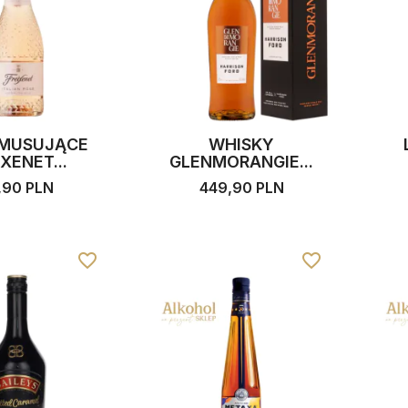
 MUSUJĄCE
WHISKY
IXENET...
GLENMORANGIE...
,90 PLN
449,90 PLN
favorite_border
favorite_border