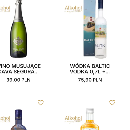
INO MUSUJĄCE
WÓDKA BALTIC
CAVA SEGURA...
VODKA 0,7L +...
39,00 PLN
75,90 PLN
favorite_border
favorite_border