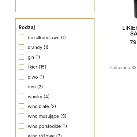
Rodzaj
LIKIE
SA
bezalkoholowe
(1)
79
brandy
(1)
gin
(1)
likier
(15)
Pokazano 33-
piwo
(1)
rum
(2)
whisky
(4)
wino białe
(2)
wino musujące
(5)
wino półsłodkie
(1)
wino różowe
(2)