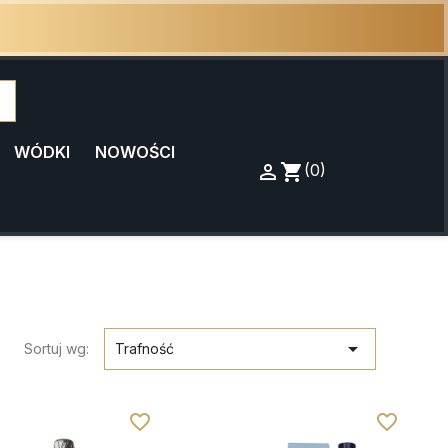
WÓDKI
NOWOŚCI

Zaloguj
shopping_cart
Koszyk
(0)
się

Sortuj wg:
Trafność
favorite_border
favorite_border