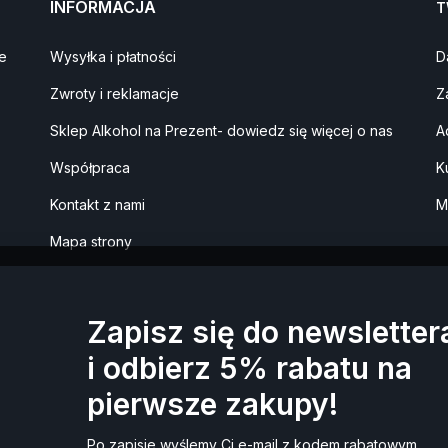
INFORMACJA
T
e
Wysyłka i płatności
D
Zwroty i reklamacje
Z
Sklep Alkohol na Prezent- dowiedz się więcej o nas
A
Współpraca
K
Kontakt z nami
M
Mapa strony
Zapisz się do newsletter
i odbierz 5% rabatu na
pierwsze zakupy!
90% zamówień realizujemy w ciągu 24h*
magazynu w ciągu 24-48h, na niektóre produkty należy poczekać 
Po zapisie wyślemy Ci e-mail z kodem rabatowym.