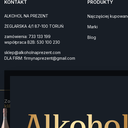
KONTAKT
PRODUKTY
ALKOHOL NA PREZENT
Najczęściej kupowan
ŻEGLARSKA 4/1 87-100 TORUŃ
Marki
zamówienia:
733 133 199
Blog
współpraca B2B:
530 100 230
sklep@alkoholnaprezent.com
DLA FIRM:
firmynaprezent@gmail.com
Zobacz naszą ofertę świąteczną dla firm 2025:
kliknij tutaj.
*większość zamówień jest wysyłana z naszego 