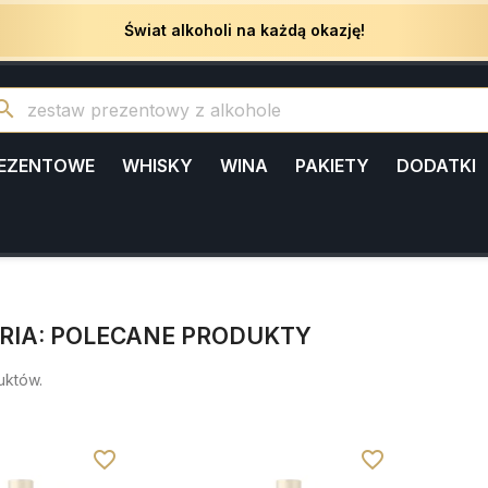
Świat alkoholi na każdą okazję!
arch
REZENTOWE
WHISKY
WINA
PAKIETY
DODATKI
RIA: POLECANE PRODUKTY
uktów.
favorite_border
favorite_border