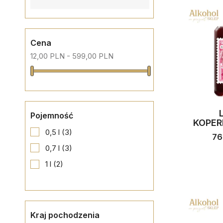
Cena
12,00 PLN - 599,00 PLN
Pojemność
KOPERN
0,5 l
(3)
76
0,7 l
(3)
1 l
(2)
Kraj pochodzenia