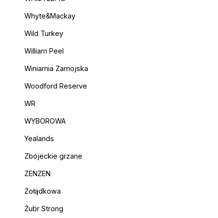
Whyte&Mackay
Wild Turkey
William Peel
Winiarnia Zamojska
Woodford Reserve
WR
WYBOROWA
Yealands
Zbójeckie grzane
ZENZEN
Żołądkowa
Żubr Strong