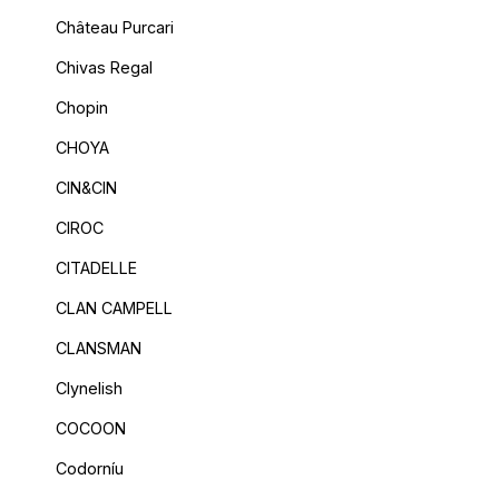
Château Purcari
Chivas Regal
Chopin
CHOYA
CIN&CIN
CIROC
CITADELLE
CLAN CAMPELL
CLANSMAN
Clynelish
COCOON
Codorníu